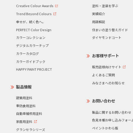
Creative Colour Awards
塗料・塗装を学ぶ
Trend Beyond Colours
実績紹介
幸せが、続く色へ。
用語解説
PERFECT Color Design
住まいの塗り替えガイド
カラーコレクション
ダイヤモンドコート
デジタルカラーチップ
カラーカタログ
お客様サポート
カラーガイドブック
販売店様向けサイト
HAPPY PAINT PROJECT
よくあるご質問
みなさまへのお知らせ
製品情報
建築用塗料
お問い合わせ
重防食用塗料
製品に関するお問い合わせ
自動車補修用塗料
色見本帳お申し込みフォー
家庭用塗料
ペイントかわら版
グランセラシリーズ