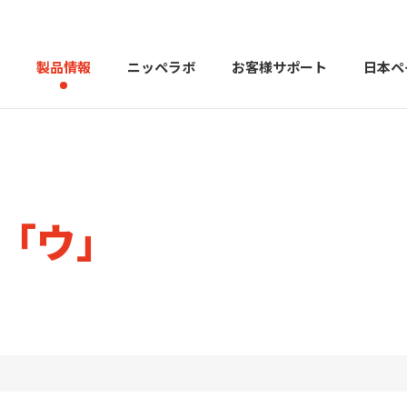
製品情報
ニッペラボ
お客様サポート
日本ペ
製品を探す
PERFECT Color Design
塗料・塗
索「ウ」
販売店様向けサイト
トップメッセージ
よくある
会社
カラーコーディネーター戸建ておすすめ配色
塗料や塗装について幅広
建築用塗料
重防食用塗料
用語集
住まいの塗
お問い合わせ
採用情報
CSR