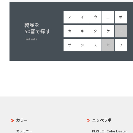
ア
イ
ウ
エ
オ
製品を
50音で探す
カ
キ
ク
ケ
コ
Initials
サ
シ
ス
セ
ソ
カラー
ニッペラボ
カラモニー
PERFECT Color Design