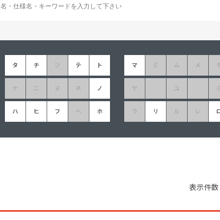
塗料に関する用語を調べることができます
ニッペマンとみん
製品特集
ご利用にあたって
個人情報の取扱
タ
チ
ツ
テ
ト
マ
ミ
ム
メ
グランセラシリーズ
パーフェクトシ
ナ
ニ
ヌ
ネ
ノ
ヤ
ユ
プロテクトン
EMO
SUSTAINA SYSTEM
グリーンループB
ハ
ヒ
フ
ヘ
ホ
ラ
リ
ル
レ
表示件数