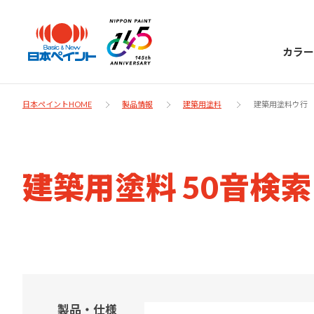
カラー
日本ペイントHOME
製品情報
建築用塗料
建築用塗料ウ行
日本ペイント
建築用塗料 50音検
に
お客様サポー
ニッペラボ
ついて
ト
塗装をする時、施工会社へお願いする時に
製品情報
知っておくべき塗料・塗装の基礎知識をご
日本ペイントグループの一員として、建築
お問い合わせにあたっては、まずは「よく
紹介します。
物や大型構造物用、自動車の補修塗装向け
製品・仕様
あるご質問」をご参照ください。