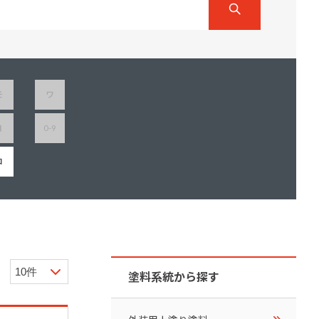
ダイヤモンドコート加盟施工店がお届けする
なのステキな家
品質重視の戸建て住宅システムはこちら
いについて
モ
ワ
リーズ
THERMOEYE サーモアイ
ヨ
0-9
ダンジオーラシステム
MK
ロ
塗料系統から探す