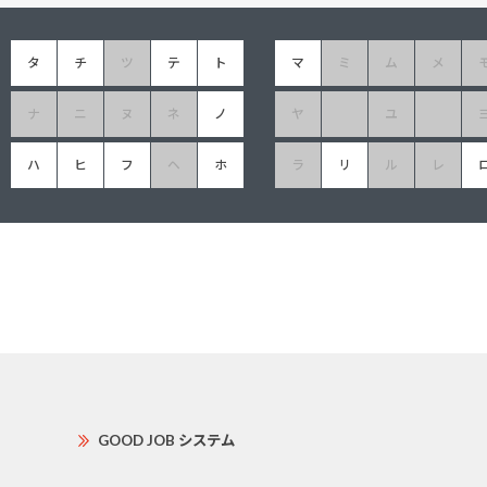
タ
チ
ツ
テ
ト
マ
ミ
ム
メ
ナ
ニ
ヌ
ネ
ノ
ヤ
ユ
ハ
ヒ
フ
ヘ
ホ
ラ
リ
ル
レ
GOOD JOB システム