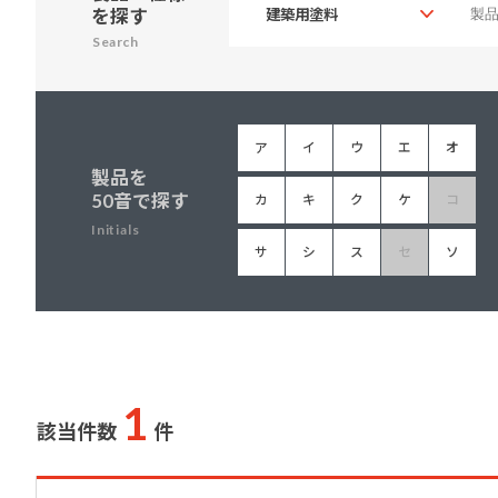
を探す
建築・重防食・自動車補修用の各分野で、
塗料の開発・製造および販売を展開。全国
Search
幅広い製品ラインナップをご用意していま
のネットワークを通じて、卓越した塗料の
す。
意匠性とコーティング技術をご提供してま
いります。
ア
イ
ウ
エ
オ
製品を
50音で探す
カ
キ
ク
ケ
コ
Initials
サ
シ
ス
セ
ソ
1
該当件数
件