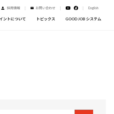
採用情報
お問い合わせ
English
イントについて
トピックス
GOOD JOB システム
装を学ぶ
実績紹介
ご質問
概要
みなさまへのお知らせ
拠点情報
く学ぶことができます
実際にどんな場所に塗られてるのか見てみましょう
家庭用塗料
自動車補修用塗料
ダイヤモンドコート
ニッペホームプロダクツの
替えガイド
ウェブサイトに移動します
活動