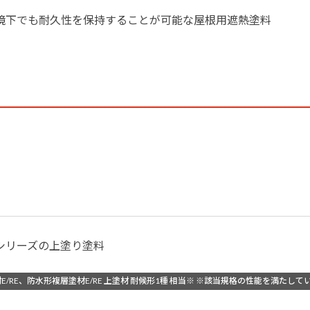
境下でも耐久性を保持することが可能な屋根用遮熱塗料
シリーズの上塗り塗料
層塗材E/RE、防水形複層塗材E/RE 上塗材 耐候形1種 相当※ ※該当規格の性能を満たして