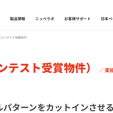
製品情報
ニッペラボ
お客様サポート
日本ペ
（コンテスト受賞物件）
製品を探す
PERFECT Color Design
塗料・塗
コンテスト受賞物件）
販売店様向けサイト
トップメッセージ
よくある
会社
／ 実
カラーコーディネーター戸建ておすすめ配色
塗料や塗装について幅広
建築用塗料
重防食用塗料
ルパターンをカットインさせ
用語集
住まいの塗
お問い合わせ
採用情報
CSR