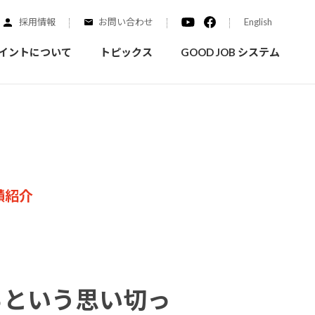
採用情報
お問い合わせ
English
イントについて
トピックス
GOOD JOB システム
装を学ぶ
実績紹介
ご質問
概要
みなさまへのお知らせ
拠点情報
績紹介
く学ぶことができます
実際にどんな場所に塗られてるのか見てみましょう
家庭用塗料
自動車補修用塗料
ダイヤモンドコート
ニッペホームプロダクツの
るという思い切っ
替えガイド
ウェブサイトに移動します
活動