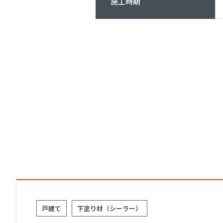
施工時期
戸建て
下塗り材（シーラー）