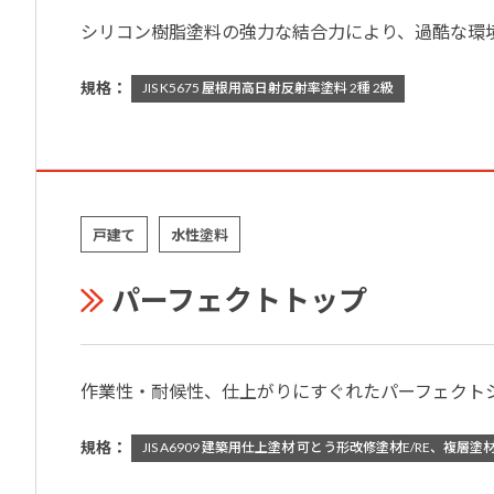
シリコン樹脂塗料の強力な結合力により、過酷な環
規格：
JIS K5675 屋根用高日射反射率塗料 2種 2級
戸建て
水性塗料
パーフェクトトップ
作業性・耐候性、仕上がりにすぐれたパーフェクト
規格：
JIS A6909 建築用仕上塗材 可とう形改修塗材E/RE、複