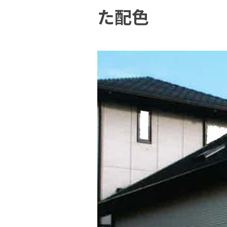
建築・重防食・自動車補修用の各分野で、
塗料の開発・製造および販売を展開。全国
た配色
幅広い製品ラインナップをご用意していま
のネットワークを通じて、卓越した塗料の
す。
意匠性とコーティング技術をご提供してま
いります。