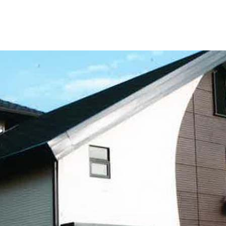
塗料に関する用語を調べることができます
ニッペマンとみん
製品特集
ご利用にあたって
個人情報の取扱
グランセラシリーズ
パーフェクトシ
プロテクトン
EMO
SUSTAINA SYSTEM
グリーンループB