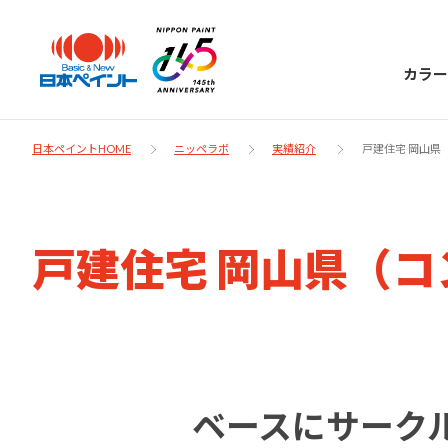
カラー
日本ペイントHOME
ニッペラボ
実績紹介
戸建住宅 岡山県
日本ペイント
戸建住宅 岡山県（
に
お客様サポー
ニッペラボ
ついて
ト
塗装をする時、施工会社へお願いする時に
製品情報
知っておくべき塗料・塗装の基礎知識をご
日本ペイントグループの一員として、建築
お問い合わせにあたっては、まずは「よく
ベースにサーク
紹介します。
物や大型構造物用、自動車の補修塗装向け
あるご質問」をご参照ください。