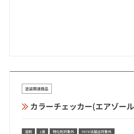
塗装関連商品
カラーチェッカー(エアゾール
溶剤
1液
特化則対象外
PRTR法届出対象外