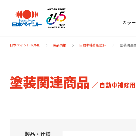
カラー
日本ペイントHOME
製品情報
自動車補修用塗料
塗装関連
日本ペイント
塗装関連商品
／ 自動車補修
に
お客様サポー
ニッペラボ
ついて
ト
塗装をする時、施工会社へお願いする時に
製品情報
知っておくべき塗料・塗装の基礎知識をご
日本ペイントグループの一員として、建築
お問い合わせにあたっては、まずは「よく
紹介します。
物や大型構造物用、自動車の補修塗装向け
製品・仕様
あるご質問」をご参照ください。