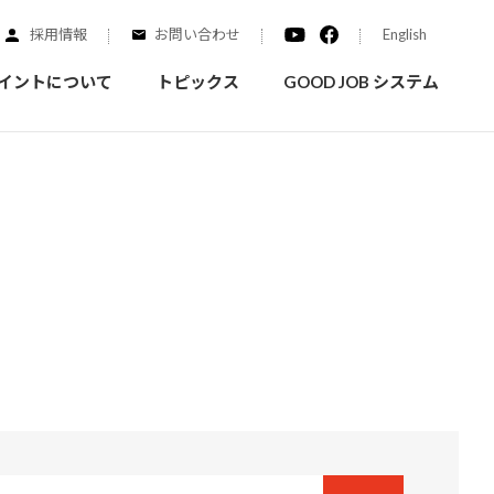
採用情報
お問い合わせ
English
イントについて
トピックス
GOOD JOB システム
装を学ぶ
実績紹介
ご質問
概要
みなさまへのお知らせ
拠点情報
く学ぶことができます
実際にどんな場所に塗られてるのか見てみましょう
家庭用塗料
自動車補修用塗料
ダイヤモンドコート
ニッペホームプロダクツの
替えガイド
ウェブサイトに移動します
活動