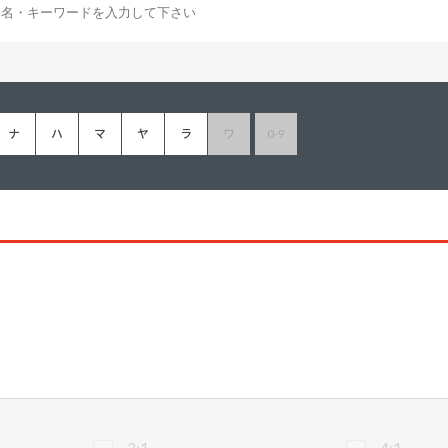
塗料に関する用語を調べることができます
ニッペマンとみん
製品特集
ご利用にあたって
個人情報の取扱
ナ
ハ
マ
ヤ
ラ
ワ
0-9
グランセラシリーズ
パーフェクトシ
プロテクトン
EMO
SUSTAINA SYSTEM
グリーンループB
3:1
4:1