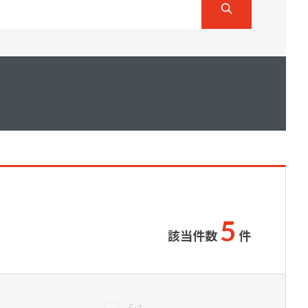
ダイヤモンドコート加盟施工店がお届けする
なのステキな家
品質重視の戸建て住宅システムはこちら
いについて
リーズ
THERMOEYE サーモアイ
ダンジオーラシステム
MK
5
該当件数
件
5:1