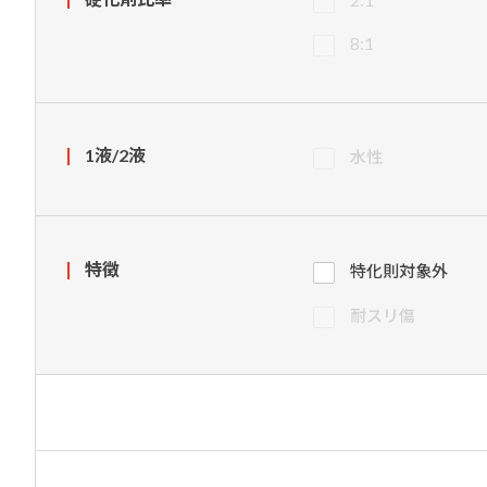
8:1
1液/2液
水性
特徴
特化則対象外
耐スリ傷