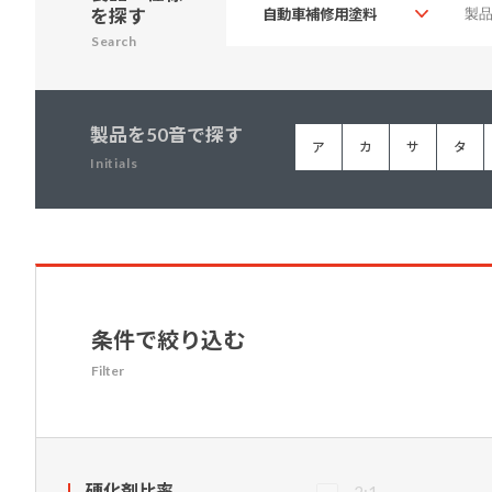
を探す
建築・重防食・自動車補修用の各分野で、
塗料の開発・製造および販売を展開。全国
Search
幅広い製品ラインナップをご用意していま
のネットワークを通じて、卓越した塗料の
す。
意匠性とコーティング技術をご提供してま
いります。
製品を50音で探す
ア
カ
サ
タ
Initials
条件で絞り込む
Filter
硬化剤比率
2:1