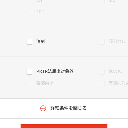
10:1
溶剤
該当なし
PRTR法届出対象外
低VOC
架装向け
有機則対
詳細条件を閉じる