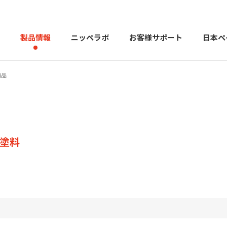
製品情報
ニッペラボ
お客様サポート
日本ペ
商品
製品を探す
PERFECT Color Design
塗料・塗
販売店様向けサイト
トップメッセージ
よくある
会社
用塗料
カラーコーディネーター戸建ておすすめ配色
塗料や塗装について幅広
建築用塗料
重防食用塗料
用語集
住まいの塗
お問い合わせ
採用情報
CSR