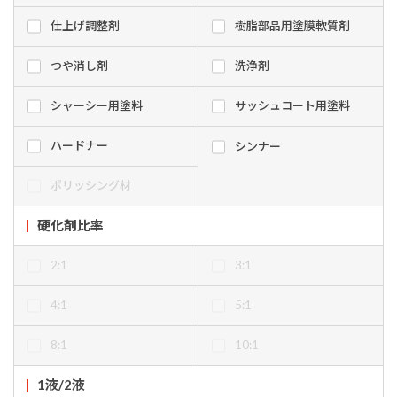
仕上げ調整剤
樹脂部品用塗膜軟質剤
つや消し剤
洗浄剤
シャーシー用塗料
サッシュコート用塗料
ハードナー
シンナー
ポリッシング材
硬化剤比率
2:1
3:1
4:1
5:1
8:1
10:1
1液/2液