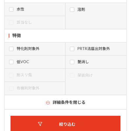
水性
溶剤
該当なし
特徴
特化則対象外
PRTR法届出対象外
低VOC
艶消し
耐スリ傷
架装向け
有機則対象外
詳細条件を閉じる
絞り込む