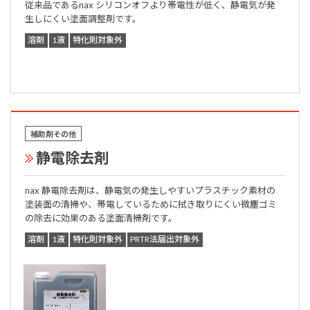
従来品であるnax シリコンオフより帯電性が低く、静電気が発
生しにくい塗面調整剤です。
溶剤
1液
特化則対象外
補助剤その他
静電除去剤
nax 静電除去剤は、静電気の発生しやすいプラスチック素材の
塗装面の清掃や、帯電しているために拭き取りにくい微塵ゴミ
の除去に効果のある塗面清掃剤です。
溶剤
1液
特化則対象外
PRTR法届出対象外