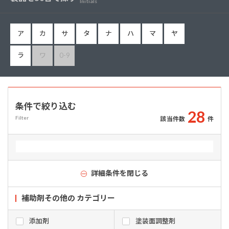
Initials
ア
カ
サ
タ
ナ
ハ
マ
ヤ
ラ
ワ
0-9
条件で絞り込む
2
8
Filter
該当件数
件
詳細条件を閉じる
補助剤その他の カテゴリー
添加剤
塗装面調整剤