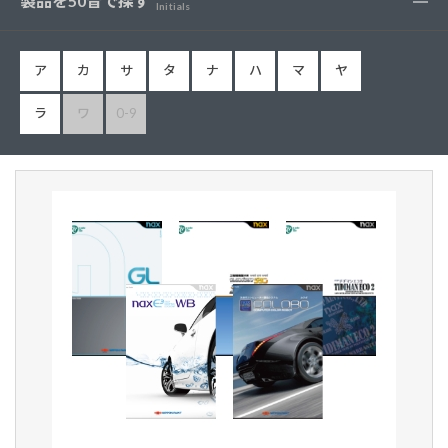
製品を50音で探す
Initials
ア
カ
サ
タ
ナ
ハ
マ
ヤ
ラ
ワ
0-9