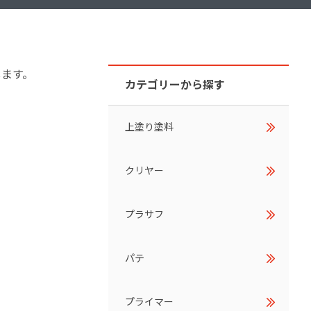
ダイヤモンドコート加盟施工店がお届けする
なのステキな家
品質重視の戸建て住宅システムはこちら
します。
いについて
カテゴリーから探す
リーズ
THERMOEYE サーモアイ
上塗り塗料
ダンジオーラシステム
MK
クリヤー
プラサフ
パテ
プライマー