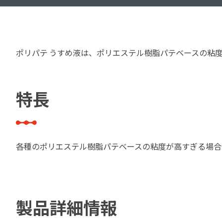
建築・重防食・自動車補修用の各分野で、
塗料の開発・製造および販売を展開。全国
幅広い製品ラインナップをご用意していま
のネットワークを通じて、卓越した塗料の
す。
意匠性とコーティング技術をご提供してま
ポリパテ うすめ液は、ポリエステル樹脂パテベースの粘
いります。
特長
各種のポリエステル樹脂パテベースの粘度が高すぎる場合
製品詳細情報