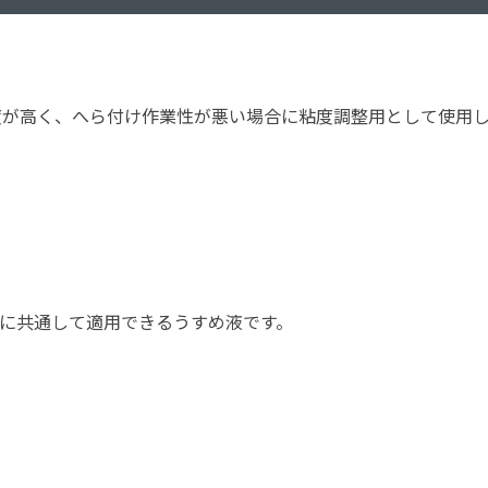
塗料に関する用語を調べることができます
ニッペマンとみん
製品特集
度が高く、へら付け作業性が悪い場合に粘度調整用として使用
ご利用にあたって
個人情報の取扱
グランセラシリーズ
パーフェクトシ
プロテクトン
EMO
SUSTAINA SYSTEM
グリーンループB
に共通して適用できるうすめ液です。