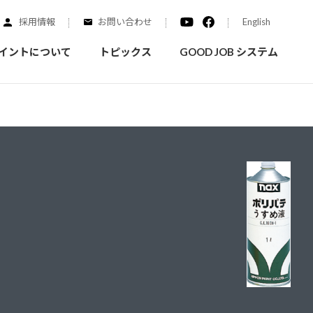
採用情報
お問い合わせ
English
イントについて
トピックス
GOOD JOB システム
装を学ぶ
実績紹介
ご質問
概要
みなさまへのお知らせ
拠点情報
く学ぶことができます
実際にどんな場所に塗られてるのか見てみましょう
家庭用塗料
自動車補修用塗料
ダイヤモンドコート
ニッペホームプロダクツの
替えガイド
ウェブサイトに移動します
活動