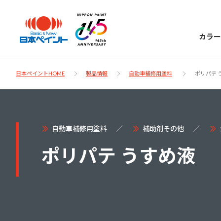
カラー
日本ペイントHOME
製品情報
自動車補修用塗料
ポリパテ 
日本ペイント
自動車補修用塗料
補助剤その他
に
お客様サポー
ポリパテ うすめ液
ニッペラボ
ついて
ト
塗装をする時、施工会社へお願いする時に
製品情報
知っておくべき塗料・塗装の基礎知識をご
日本ペイントグループの一員として、建築
お問い合わせにあたっては、まずは「よく
紹介します。
物や大型構造物用、自動車の補修塗装向け
あるご質問」をご参照ください。