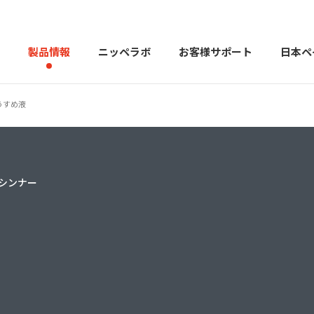
製品情報
ニッペラボ
お客様サポート
日本ペ
うすめ液
製品を探す
PERFECT Color Design
塗料・塗
シンナー
販売店様向けサイト
トップメッセージ
よくある
会社
カラーコーディネーター戸建ておすすめ配色
塗料や塗装について幅広
建築用塗料
重防食用塗料
用語集
住まいの塗
お問い合わせ
採用情報
CSR