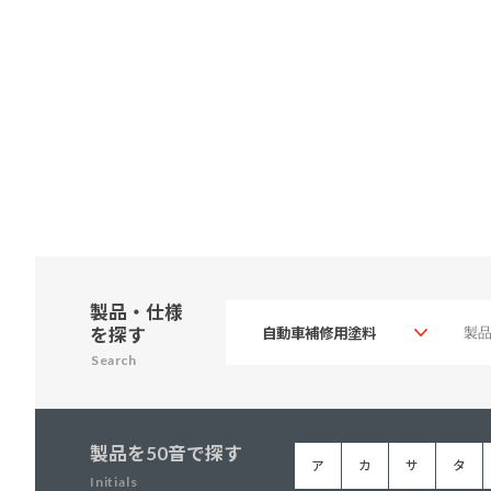
製品・仕様
を探す
Search
製品を50音で探す
ア
カ
サ
タ
Initials