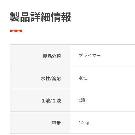
製品詳細情報
プライマー
製品分類
水性
水性/溶剤
1液
１液/２液
1.2kg
容量