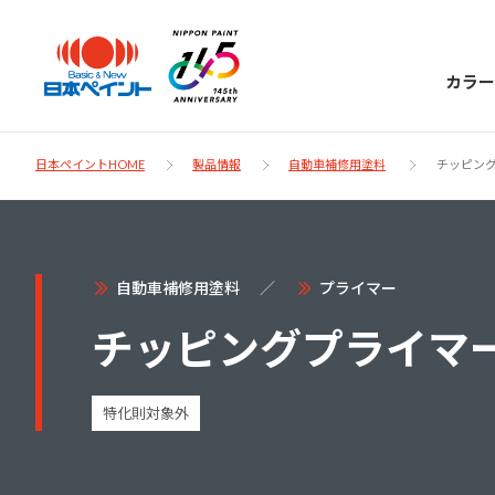
カラー
日本ペイントHOME
製品情報
自動車補修用塗料
チッピング
日本ペイント
自動車補修用塗料
プライマー
に
お客様サポー
チッピングプライマー
ニッペラボ
ついて
ト
塗装をする時、施工会社へお願いする時に
特化則対象外
製品情報
知っておくべき塗料・塗装の基礎知識をご
日本ペイントグループの一員として、建築
お問い合わせにあたっては、まずは「よく
紹介します。
物や大型構造物用、自動車の補修塗装向け
あるご質問」をご参照ください。