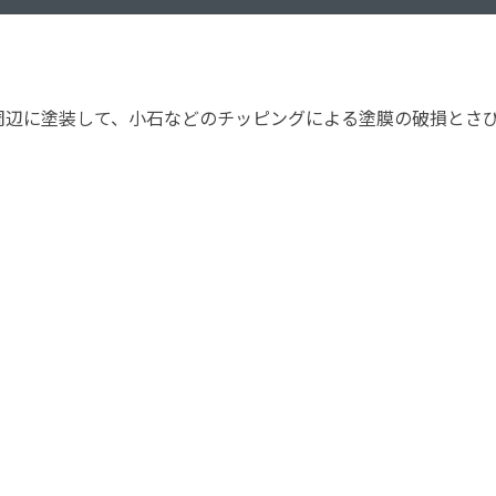
塗料に関する用語を調べることができます
ニッペマンとみん
製品特集
回り周辺に塗装して、小石などのチッピングによる塗膜の破損とさ
ご利用にあたって
個人情報の取扱
グランセラシリーズ
パーフェクトシ
プロテクトン
EMO
SUSTAINA SYSTEM
グリーンループB