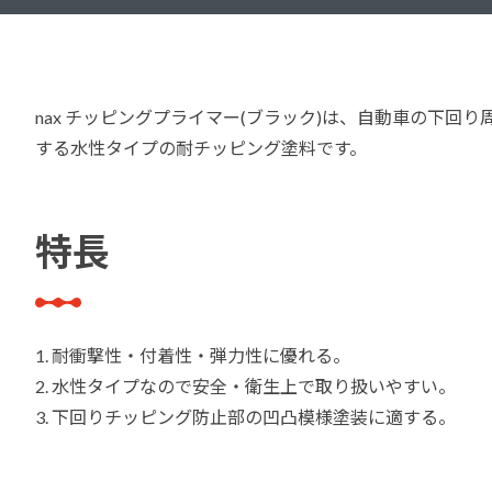
建築・重防食・自動車補修用の各分野で、
塗料の開発・製造および販売を展開。全国
幅広い製品ラインナップをご用意していま
のネットワークを通じて、卓越した塗料の
す。
意匠性とコーティング技術をご提供してま
nax チッピングプライマー(ブラック)は、自動車の下
いります。
する水性タイプの耐チッピング塗料です。
特長
1. 耐衝撃性・付着性・弾力性に優れる。
2. 水性タイプなので安全・衛生上で取り扱いやすい。
3. 下回りチッピング防止部の凹凸模様塗装に適する。