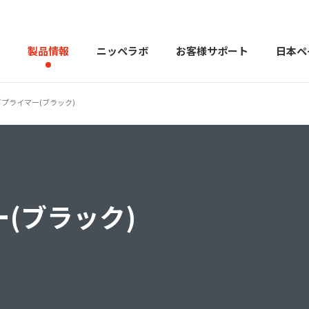
製品情報
ニッペラボ
お客様サポート
日本ペ
プライマー(ブラック)
製品を探す
PERFECT Color Design
塗料・塗
販売店様向けサイト
トップメッセージ
よくある
会社
カラーコーディネーター戸建ておすすめ配色
塗料や塗装について幅広
(ブラック)
建築用塗料
重防食用塗料
用語集
住まいの塗
お問い合わせ
採用情報
CSR