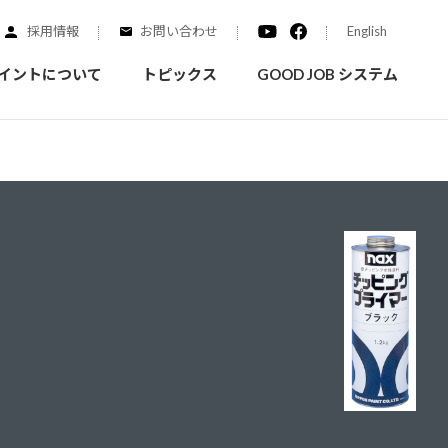
採用情報
お問い合わせ
English
イントについて
トピックス
GOOD JOB システム
装を学ぶ
実績紹介
ご質問
概要
みなさまへのお知らせ
拠点情報
く学ぶことができます
実際にどんな場所に塗られてるのか見てみましょう
家庭用塗料
自動車補修用塗料
ダイヤモンドコート
ニッペホームプロダクツの
替えガイド
ウェブサイトに移動します
活動