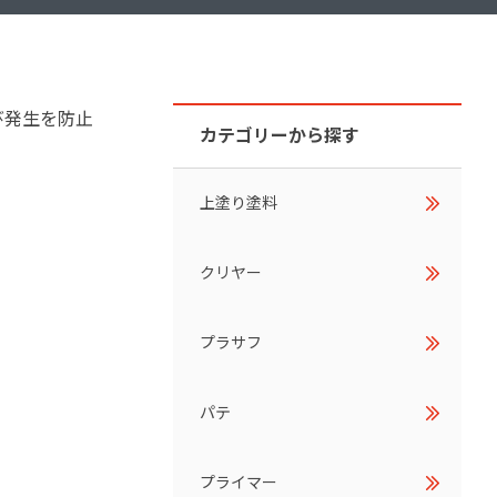
ダイヤモンドコート加盟施工店がお届けする
なのステキな家
品質重視の戸建て住宅システムはこちら
び発生を防止
いについて
カテゴリーから探す
リーズ
THERMOEYE サーモアイ
上塗り塗料
ダンジオーラシステム
MK
クリヤー
プラサフ
パテ
プライマー