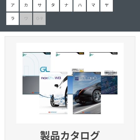
ア
カ
サ
タ
ナ
ハ
マ
ヤ
ラ
ワ
0-9
製品カタログ