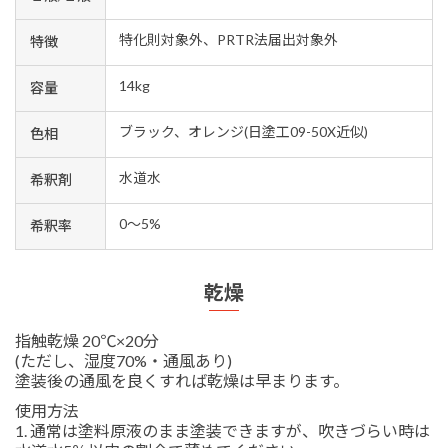
特化則対象外、PRTR法届出対象外
特徴
14kg
容量
ブラック、オレンジ(日塗工09-50X近似)
色相
水道水
希釈剤
0～5%
希釈率
乾燥
指触乾燥 20℃×20分
(ただし、湿度70%・通風あり)
塗装後の通風を良くすれば乾燥は早まります。
使用方法
1. 通常は塗料原液のまま塗装できますが、吹きづらい時は