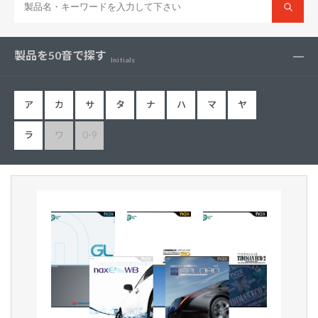
製品を50音で探す
Initials
ア
カ
サ
タ
ナ
ハ
マ
ヤ
ラ
ワ
0-9