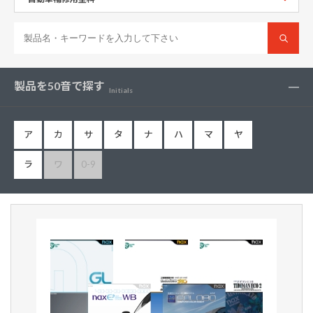
製品を50音で探す
Initials
ア
カ
サ
タ
ナ
ハ
マ
ヤ
ラ
ワ
0-9