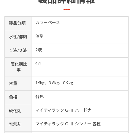
カラーベース
製品分類
溶剤
水性/溶剤
2液
１液/２液
4:1
硬化剤比
率
16kg、3.6kg、0.9kg
容量
各色
色相
マイティラック G-Ⅱ ハードナー
硬化剤
マイティラック G-Ⅱ シンナー 各種
希釈剤