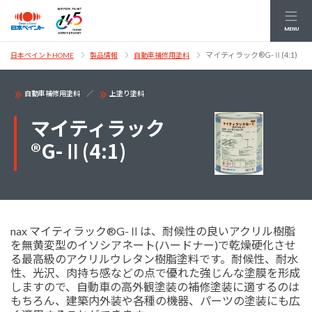
MENU
マイティラック®G-Ⅱ(4:1)
日本ペイントHOME
製品情報
自動車補修用塗料
自動車補修用塗料
上塗り塗料
マイティラック
®G-Ⅱ(4:1)
nax マイティラック®G-Ⅱは、耐候性の良いアクリル樹脂
を無黄変型のイソシアネート(ハードナー)で乾燥硬化させ
る最高級のアクリルウレタン樹脂塗料です。耐候性、耐水
性、光沢、肉持ち感などの点で優れた強じんな塗膜を形成
しますので、自動車の高外観塗装の補修塗装に適するのは
もちろん、建築内外装や各種の機器、パーツの塗装にも広