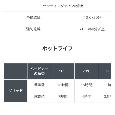
セッティング15～20分後
予備乾燥
40℃×20分
強制乾燥
60℃×40分以上
ポットライフ
ハードナー
10℃
20℃
30℃
の種類
標準型
20時間
15時間
8時間
ソリッド
速乾型
7時間
4時間
3.5時