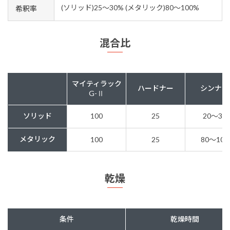
(ソリッド)25～30% (メタリック)80～100%
希釈率
混合比
マイティラック
ハードナー
シンナー
G-Ⅱ
ソリッド
100
25
20〜30
メタリック
100
25
80～100
乾燥
条件
乾燥時間