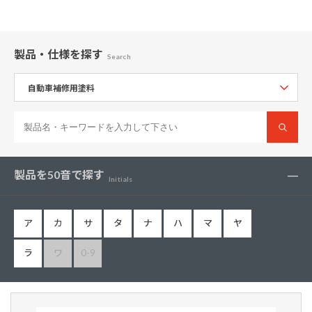
製品・仕様
を探す
Search
製品を50音で探す
Initials
ア
カ
サ
タ
ナ
ハ
マ
ヤ
ラ
ワ
0-9