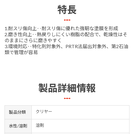
特長
1.耐スリ傷向上‥耐スリ傷に優れた強靭な塗膜を形成
2.磨き性向上‥熱戻りしにくい樹脂の配合で、乾燥性はそ
のままにさらに磨きやすく
3.環境対応‥特化則対象外、PRTR法届出対象外、第2石油
類で管理が容易
製品詳細情報
クリヤー
製品分類
溶剤
水性/溶剤