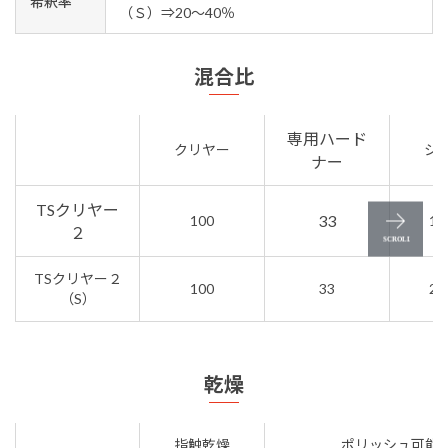
希釈率
（Ｓ）⇒20～40％
混合比
専用ハード
クリヤー
シ
ナー
TSクリヤー
33
100
10
２
TSクリヤー２
100
33
20
（S）
乾燥
指触乾燥
ポリッシュ可能