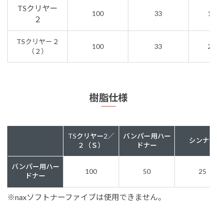
TSクリヤー
100
33
10
２
TSクリヤー２
100
33
20
（２）
樹脂仕様
TSクリヤー2／
バンパー用ハー
シンナー
２（Ｓ）
ドナー
バンパー用ハー
100
50
25
ドナー
※naxソフトナーファイブは使用できません。