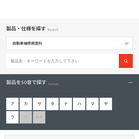
製品・仕様
を探す
Search
製品を50音で探す
Initials
ア
カ
サ
タ
ナ
ハ
マ
ヤ
ラ
ワ
0-9