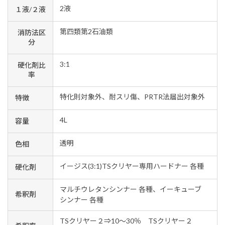
2液
１液/２液
第四類第2石油類
消防法区
分
3:1
硬化剤比
率
特化則対象外、耐スリ傷、PRTR法届出対象外
特徴
4L
容量
透明
色相
イージス(3:1)TSクリヤー専用ハードナー 各種
硬化剤
マルチウレタンシンナー 各種、イーキューブ
希釈剤
シンナー 各種
TSクリヤー２⇒10～30％ TSクリヤー２