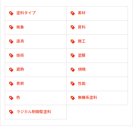
塗料タイプ
素材
現象
資料
道具
施工
技術
塗膜
遮熱
規格
希釈
性能
色
無機系塗料
ラジカル制御型塗料