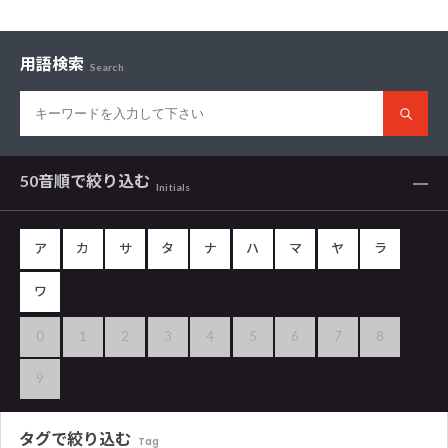
用語検索
Search
50音順で
絞り込む
Initials
ア
カ
サ
タ
ナ
ハ
マ
ヤ
ラ
ワ
0
1
2
3
4
5
6
7
8
9
タグで
絞り込む
Tag