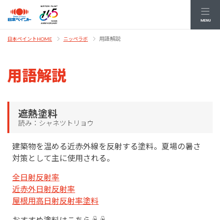
MENU
用語解説
日本ペイントHOME
ニッペラボ
用語解説
遮熱塗料
読み：シャネツトリョウ
建築物を温める近赤外線を反射する塗料。夏場の暑さ
対策として主に使用される。
全日射反射率
近赤外日射反射率
屋根用高日射反射率塗料
おすすめ塗料はこちら☟☟