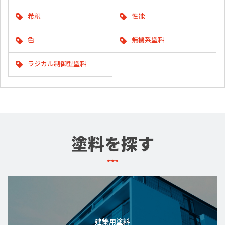
希釈
性能
色
無機系塗料
ラジカル制御型塗料
塗料を探す
建築用塗料