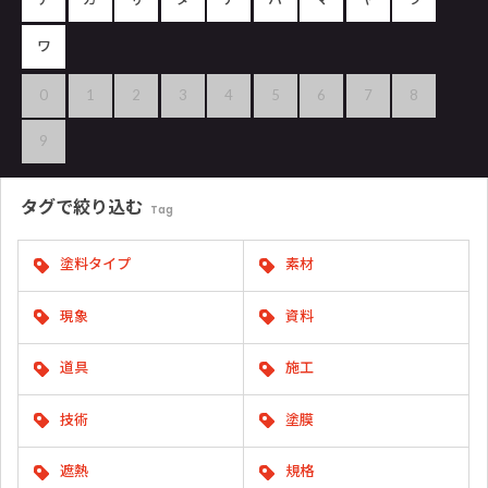
ワ
0
1
2
3
4
5
6
7
8
9
タグで
絞り込む
Tag
塗料タイプ
素材
現象
資料
道具
施工
技術
塗膜
遮熱
規格