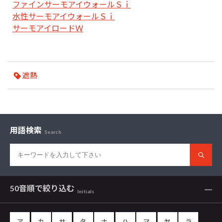
ファインサーモアイウォールＳｉ
水性サーモアイウォールＳｉ
サーモアイロードＷ
遮熱
用語検索
Search
50音順で
絞り込む
Initials
ア
カ
サ
タ
ナ
ハ
マ
ヤ
ラ