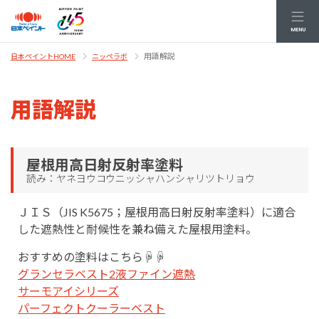
MENU
用語解説
日本ペイントHOME
ニッペラボ
用語解説
屋根用高日射反射率塗料
読み：ヤネヨウコウニッシャハンシャリツトリョウ
ＪＩＳ（JIS K5675；屋根用高日射反射率塗料）に適合
した遮熱性と耐候性を兼ね備えた屋根用塗料。
おすすめの塗料はこちら☟☟
グランセラベスト2液ファイン遮熱
サーモアイシリーズ
パーフェクトクーラーベスト