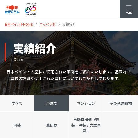
MENU
実績紹介
日本ペイントHOME
ニッペラボ
実績紹介
Case
日本ペイントの塗料が使用された事例をご紹介いたします。記事内で
は塗装の詳細や使用された塗料についてもご紹介しております。
すべて
戸建て
マンション
その他建築物
自動車補修（架
内装
重防食
装・特装 / 大型車
両）