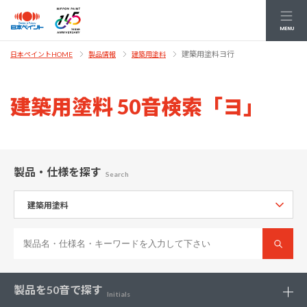
MENU
建築用塗料ヨ行
日本ペイントHOME
製品情報
建築用塗料
建築用塗料 50音検索「ヨ」
製品・仕様
を探す
Search
製品を
50音で探す
Initials