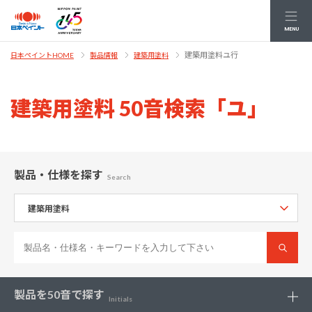
MENU
建築用塗料ユ行
日本ペイントHOME
製品情報
建築用塗料
建築用塗料 50音検索「ユ」
製品・仕様
を探す
Search
製品を
50音で探す
Initials