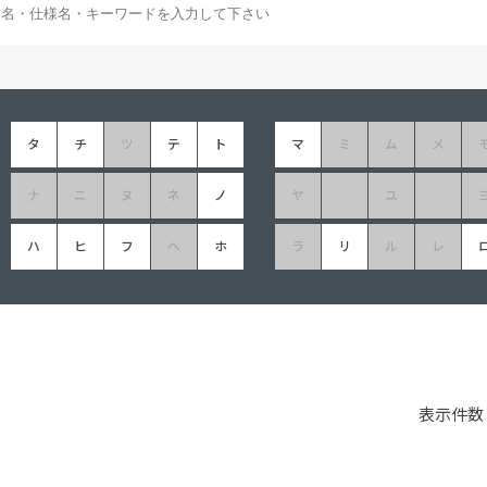
塗料に関する用語を調べることができます
ニッペマンとみん
製品特集
ご利用にあたって
個人情報の取扱
タ
チ
ツ
テ
ト
マ
ミ
ム
メ
グランセラシリーズ
パーフェクトシ
ナ
ニ
ヌ
ネ
ノ
ヤ
ユ
プロテクトン
EMO
SUSTAINA SYSTEM
グリーンループB
ハ
ヒ
フ
ヘ
ホ
ラ
リ
ル
レ
表示件数