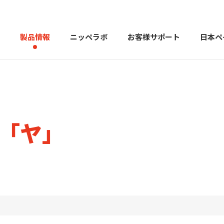
製品情報
ニッペラボ
お客様サポート
日本ペ
製品を探す
PERFECT Color Design
塗料・塗
索「ヤ」
販売店様向けサイト
トップメッセージ
よくある
会社
カラーコーディネーター戸建ておすすめ配色
塗料や塗装について幅広
建築用塗料
重防食用塗料
用語集
住まいの塗
お問い合わせ
採用情報
CSR