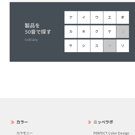
ア
イ
ウ
エ
オ
製品を
50音で探す
カ
キ
ク
ケ
コ
Initials
サ
シ
ス
セ
ソ
カラー
ニッペラボ
カラモニー
PERFECT Color Design