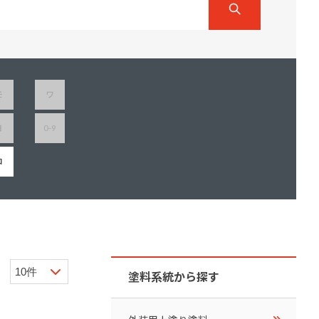
ダイヤモンドコート加盟施工店がお届けする
なのステキな家
品質重視の戸建て住宅システムはこちら
いについて
モ
ワ
リーズ
THERMOEYE サーモアイ
ヨ
0-9
ダンジオーラシステム
MK
ロ
塗料系統から探す