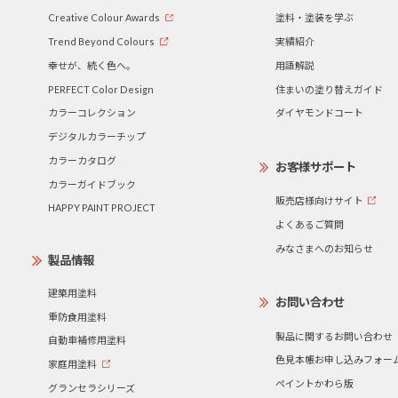
Creative Colour Awards
塗料・塗装を学ぶ
Trend Beyond Colours
実績紹介
幸せが、続く色へ。
用語解説
PERFECT Color Design
住まいの塗り替えガイド
カラーコレクション
ダイヤモンドコート
デジタルカラーチップ
カラーカタログ
お客様サポート
カラーガイドブック
販売店様向けサイト
HAPPY PAINT PROJECT
よくあるご質問
みなさまへのお知らせ
製品情報
建築用塗料
お問い合わせ
重防食用塗料
製品に関するお問い合わせ
自動車補修用塗料
色見本帳お申し込みフォー
家庭用塗料
ペイントかわら版
グランセラシリーズ