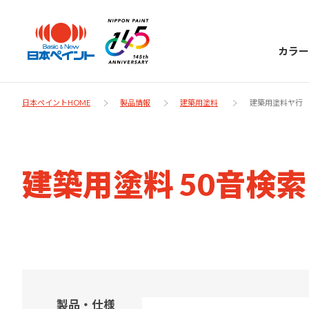
カラー
日本ペイントHOME
製品情報
建築用塗料
建築用塗料ヤ行
日本ペイント
建築用塗料 50音検
に
お客様サポー
ニッペラボ
ついて
ト
塗装をする時、施工会社へお願いする時に
製品情報
知っておくべき塗料・塗装の基礎知識をご
日本ペイントグループの一員として、建築
お問い合わせにあたっては、まずは「よく
紹介します。
物や大型構造物用、自動車の補修塗装向け
製品・仕様
あるご質問」をご参照ください。