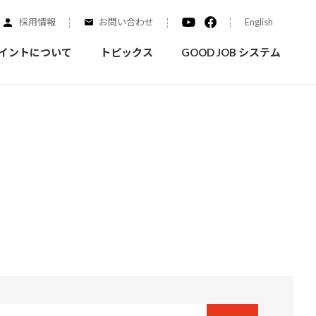
採用情報
お問い合わせ
English
イントについて
トピックス
GOOD JOB システム
装を学ぶ
実績紹介
ご質問
概要
みなさまへのお知らせ
拠点情報
く学ぶことができます
実際にどんな場所に塗られてるのか見てみましょう
家庭用塗料
自動車補修用塗料
ダイヤモンドコート
ニッペホームプロダクツの
替えガイド
ウェブサイトに移動します
活動