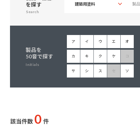
を探す
建築・重防食・自動車補修用の各分野で、
塗料の開発・製造および販売を展開。全国
Search
幅広い製品ラインナップをご用意していま
のネットワークを通じて、卓越した塗料の
す。
意匠性とコーティング技術をご提供してま
いります。
ア
イ
ウ
エ
オ
製品を
50音で探す
カ
キ
ク
ケ
コ
Initials
サ
シ
ス
セ
ソ
0
該当件数
件