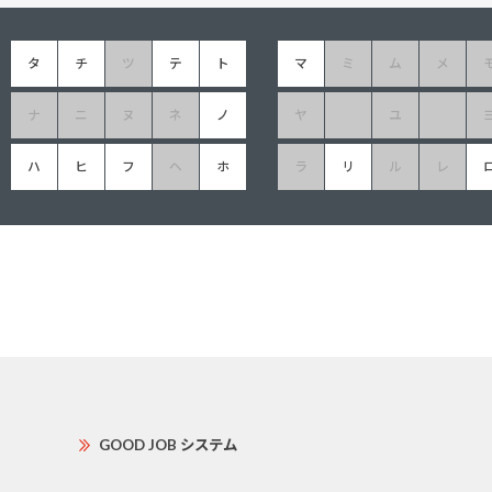
タ
チ
ツ
テ
ト
マ
ミ
ム
メ
ナ
ニ
ヌ
ネ
ノ
ヤ
ユ
ハ
ヒ
フ
ヘ
ホ
ラ
リ
ル
レ
GOOD JOB システム