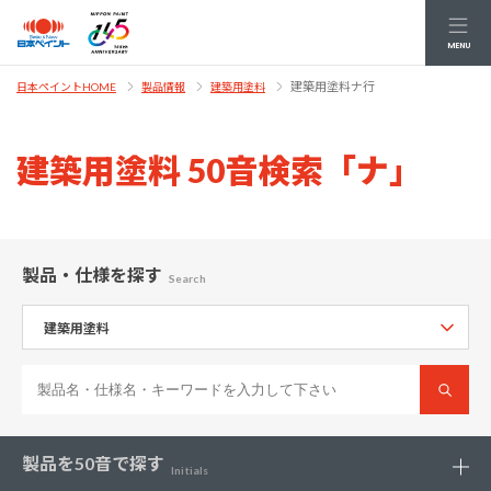
MENU
建築用塗料ナ行
日本ペイントHOME
製品情報
建築用塗料
建築用塗料 50音検索「ナ」
製品・仕様
を探す
Search
製品を
50音で探す
Initials