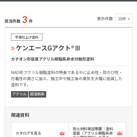
3
表示件数
該当件数
件
平滑仕上げ塗料
ケンエースGアクト®Ⅲ
カチオン形低臭アクリル樹脂系非水分散形塗料
NAD形アクリル樹脂塗料の特長であるやに止め性・防かび性・
付着性の良さに加え、施工中や施工後の臭気を大幅に低減した
塗料です。
アクリル
弱溶剤系
関連資料
防火材料等証明書｜塗料
カタログを見る
塗装（アクリル樹脂系非