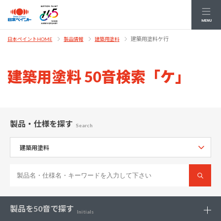
MENU
建築用塗料ケ行
日本ペイントHOME
製品情報
建築用塗料
建築用塗料 50音検索「ケ」
製品・仕様
を探す
Search
製品を
50音で探す
Initials