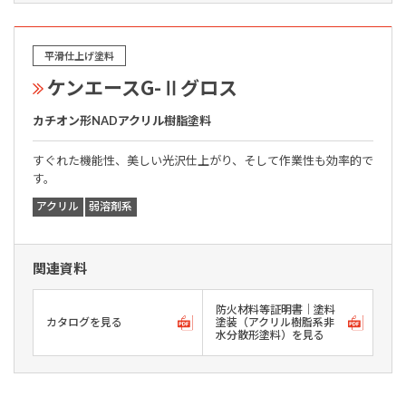
平滑仕上げ塗料
ケンエースG-Ⅱグロス
カチオン形NADアクリル樹脂塗料
すぐれた機能性、美しい光沢仕上がり、そして作業性も効率的で
す。
アクリル
弱溶剤系
関連資料
防火材料等証明書｜塗料
カタログを見る
塗装（アクリル樹脂系非
水分散形塗料）を見る