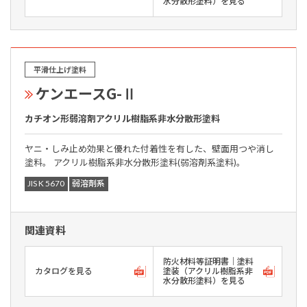
水分散形塗料）を見る
平滑仕上げ塗料
ケンエースG-Ⅱ
カチオン形弱溶剤アクリル樹脂系非水分散形塗料
ヤニ・しみ止め効果と優れた付着性を有した、壁面用つや消し
塗料。 アクリル樹脂系非水分散形塗料(弱溶剤系塗料)。
JIS K 5670
弱溶剤系
関連資料
防火材料等証明書｜塗料
カタログを見る
塗装（アクリル樹脂系非
水分散形塗料）を見る