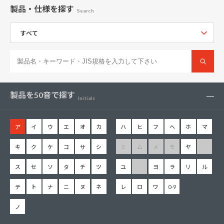
製品・仕様
を探す
Search
製品を
50音で探す
Initials
ア
イ
ウ
エ
オ
カ
ハ
ヒ
フ
ヘ
ホ
マ
キ
ク
ケ
コ
サ
シ
ミ
ム
メ
モ
ヤ
ス
セ
ソ
タ
チ
ツ
ユ
ヨ
ラ
リ
ル
テ
ト
ナ
ニ
ヌ
ネ
レ
ロ
ワ
0-9
ノ