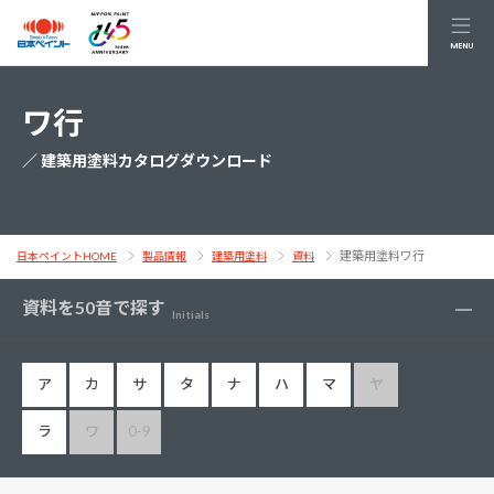
MENU
ワ行
／ 建築用塗料カタログダウンロード
建築用塗料ワ行
日本ペイントHOME
製品情報
建築用塗料
資料
資料を50音で探す
Initials
ア
カ
サ
タ
ナ
ハ
マ
ヤ
ラ
ワ
0-9