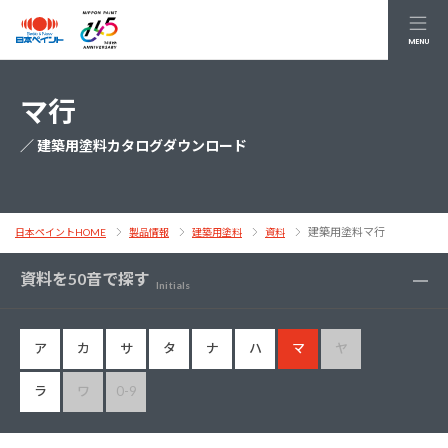
MENU
マ行
／ 建築用塗料カタログダウンロード
建築用塗料マ行
日本ペイントHOME
製品情報
建築用塗料
資料
資料を50音で探す
Initials
ア
カ
サ
タ
ナ
ハ
マ
ヤ
ラ
ワ
0-9