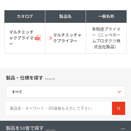
カタログ
製品名
一般名称
多用途プライマ
マルチミッチ
マルチミッチャ
ー（ニッペホー
ャクプライマ
クプライマー
ムプロダクツ株
ー
式会社製品）
製品・仕様
を探す
Search
製品を
50音で探す
Initials