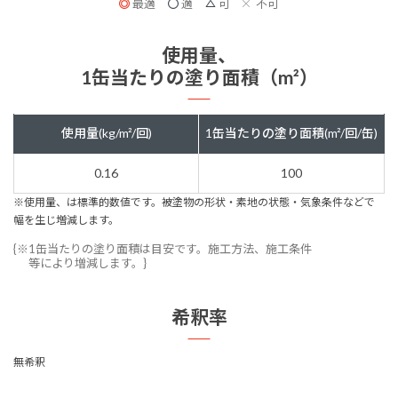
最適
適
可
不可
使用量、
1缶当たりの塗り面積（m²）
使用量(kg/m²/回)
1缶当たりの塗り面積(m²/回/缶)
0.16
100
※使用量、は標準的数値です。被塗物の形状・素地の状態・気象条件などで
幅を生じ増減します。
{※1缶当たりの塗り面積は目安です。施工方法、施工条件
等により増減します。}
希釈率
無希釈