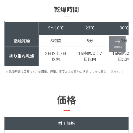
乾燥時間
5～10℃
23℃
30℃
3時間
5分
3分
指触乾燥
2日以上7日
16時間以上7
16時間以上
塗り重ね乾燥
以内
日以内
日以内
{※乾燥時間は目安です。使用量、通風、湿度および素地の状態によって異な
ります。}
価格
材工価格