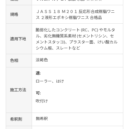
ＪＡＳＳ １８ Ｍ２０１ 反応形合成樹脂ワニ
規格
ス ２液形エポキシ樹脂ワニス 合格品
脆弱化したコンクリート (RC、PC) やモルタ
ル、劣化無機質系素材 (セメントリシン、セ
適用下地
メントスタッコ)、プラスター面、けい酸カル
シウム板、スレートなど
淡褐色
色相
適:
ローラー、はけ
施工方法
可:
吹付け
無希釈
希釈剤