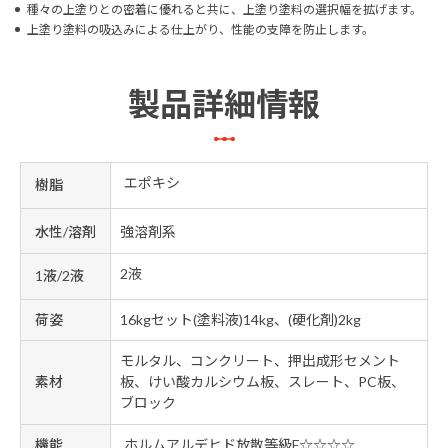
種々の上塗りとの密着に優れると共に、上塗り塗料の選択幅を拡げます。
上塗り塗料の吸込みによる仕上がり、性能の支障を防止します。
製品詳細情報
エポキシ
樹脂
水性/溶剤
強溶剤系
2液
1液/2液
荷姿
16kgセット(塗料液)14kg、(硬化剤)2kg
モルタル、コンクリート、押出成形セメント
素材
板、けい酸カルシウム板、スレート、PC板、
ブロック
機能
ホルムアルデヒド放散等級F☆☆☆☆