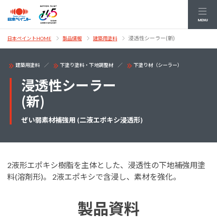
MENU
浸透性シーラー(新)
日本ペイントHOME
製品情報
建築用塗料
建築用塗料
下塗り塗料・下地調整材
下塗り材（シーラー）
浸透性シーラー
(新)
ぜい弱素材補強用 (二液エポキシ浸透形)
2液形エポキシ樹脂を主体とした、浸透性の下地補強用塗
料(溶剤形)。 2液エポキシで含浸し、素材を強化。
製品資料