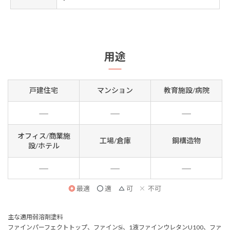
用途
戸建住宅
マンション
教育施設/病院
オフィス/商業施
工場/倉庫
鋼構造物
設/ホテル
最適
適
可
不可
主な適用弱溶剤塗料
ファインパーフェクトトップ、ファインSi、1液ファインウレタンU100、ファ