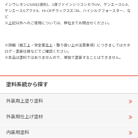
インウレタンU100(2液形)、1液ファインシリコンセラUV、ケンエースG-II、
ケンエースGアクトII、Hi-CRデラックスエコII、ハイシルクフォースター、な
ど
※上記以外へのご使用については、弊社までお問合せください。
※詳細（施工上・安全衛生上・取り扱い上の注意事項）につきましてはカタ
ログ・塗装仕様などでご確認ください。
※本品は塗料ではありませんので、単独で塗装することはできません。
塗料系統から探す
外装用上塗り塗料
外装用仕上げ塗材
内装用塗料