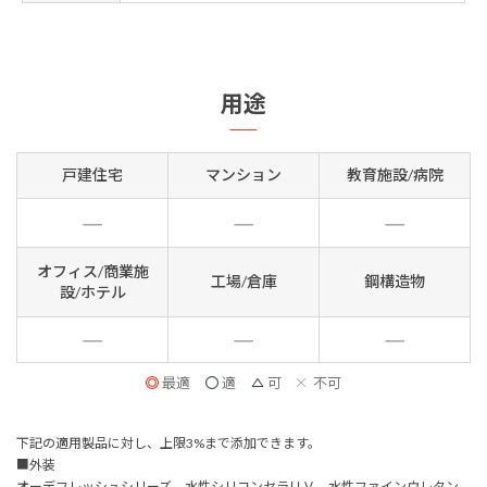
用途
戸建住宅
マンション
教育施設/病院
オフィス/商業施
工場/倉庫
鋼構造物
設/ホテル
最適
適
可
不可
下記の適用製品に対し、上限3%まで添加できます。
■外装
オーデフレッシュシリーズ、水性シリコンセラＵＶ、水性ファインウレタン、