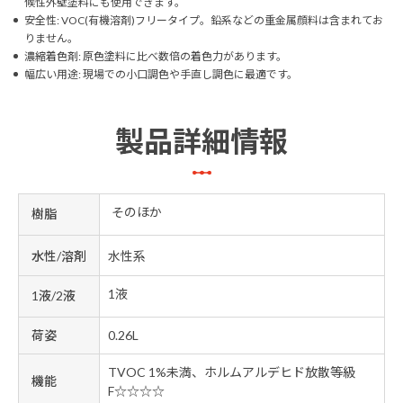
候性外壁塗料にも使用できます。
安全性: VOC(有機溶剤)フリータイプ。鉛系などの重金属顔料は含まれてお
りません。
濃縮着色剤: 原色塗料に比べ数倍の着色力があります。
幅広い用途: 現場での小口調色や手直し調色に最適です。
製品詳細情報
そのほか
樹脂
水性/溶剤
水性系
1液
1液/2液
荷姿
0.26L
TVOC 1%未満、ホルムアルデヒド放散等級
機能
F☆☆☆☆