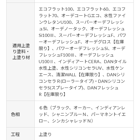
エコフラット100、エコフラット60、エコフ
ラット70、オーデコートGエコ、水性ファイ
ンウレタンU100、スーパーオーデフレッシ
ュSi、オーデノータック、オーデフレッシュ
Si100Ⅲ、スーパーオーデフレッシュF、パワ
ーオーデフレッシュF、オーデグロス【在庫
適用上塗
限り】、パワーオーデフレッシュSi、オーデ
り塗料・
フレッシュF100Ⅲ、オーデフレッシュ
上塗り材
U100Ⅱ、インディアートCERA、DANタイル
水性上塗、水性シリコンセラUV、水性ケン
エース、清潔WALL【在庫限り】、DANシリ
コンセラＲ(ローラータイプ)・DANシリコン
セラS(スプレータイプ)、DANフレッシュ
R【在庫限り】
６色（ブラック、オーカー、インディアンレ
色相
ッド、シャニンブルーＮ、パーマネントイエ
ロー、シンカシャレッドＮ）
工程
上塗り