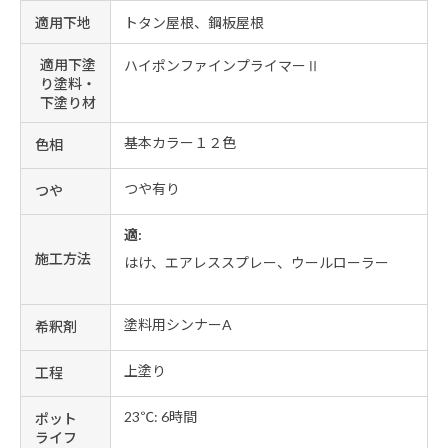
適用下地
トタン屋根、鋼板屋根
適用下塗
ハイポンファインプライマーⅡ
り塗料・
下塗り材
基本カラー１２色
色相
つや有り
つや
適:
施工方法
はけ、エアレススプレー、ウールローラー
塗料用シンナーA
希釈剤
上塗り
工程
23℃: 6時間
ポット
ライフ