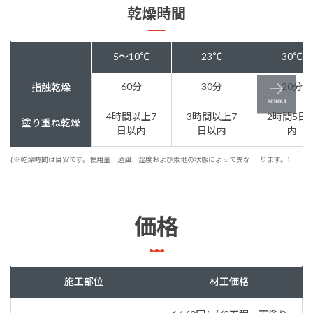
乾燥時間
5～10℃
23℃
30℃
60分
30分
20分
指触乾燥
4時間以上7
3時間以上7
2時間5日
塗り重ね乾燥
日以内
日以内
内
{※乾燥時間は目安です。使用量、通風、湿度および素地の状態によって異な
ります。}
価格
施工部位
材工価格