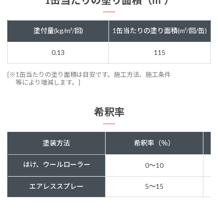
塗付量(kg/m²/回)
1缶当たりの塗り面積(m²/回/缶)
0.13
115
{※1缶当たりの塗り面積は目安です。施工方法、施工条件
等により増減します。}
希釈率
塗装方法
希釈率（％）
はけ、ウールローラー
0〜10
エアレススプレー
5〜15