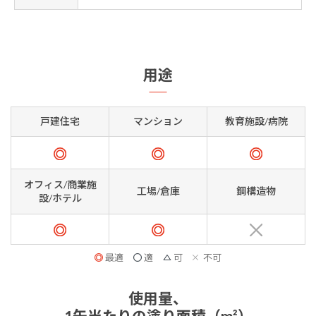
用途
戸建住宅
マンション
教育施設/病院
オフィス/商業施
工場/倉庫
鋼構造物
設/ホテル
最適
適
可
不可
使用量、
1缶当たりの塗り面積（m²）