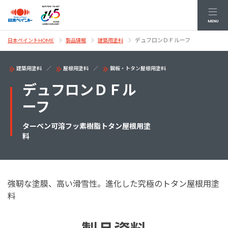
MENU
デュフロンＤＦルーフ
日本ペイントHOME
製品情報
建築用塗料
建築用塗料
屋根用塗料
鋼板・トタン屋根用塗料
デュフロンＤＦル
ーフ
ターペン可溶フッ素樹脂トタン屋根用塗
料
強靭な塗膜、高い滑雪性。進化した究極のトタン屋根用塗
料