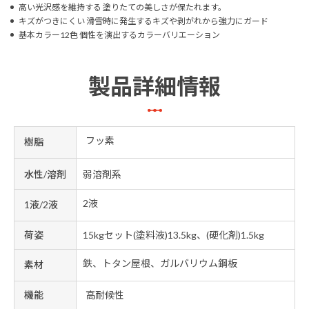
高い光沢感を維持する 塗りたての美しさが保たれます。
キズがつきにくい 滑雪時に発生するキズや剥がれから強力にガード
基本カラー12色 個性を演出するカラーバリエーション
製品詳細情報
フッ素
樹脂
水性/溶剤
弱溶剤系
2液
1液/2液
荷姿
15kgセット(塗料液)13.5kg、(硬化剤)1.5kg
鉄、トタン屋根、ガルバリウム鋼板
素材
機能
高耐候性