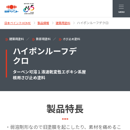
MENU
ハイポンルーフデクロ
日本ペイントHOME
製品情報
建築用塗料
建築用塗料
鉄部用塗料
さび止め塗料
ハイポンルーフデ
クロ
ターペン可溶１液速乾変性エポキシ系屋
根用さび止め塗料
製品特長
・弱溶剤形なので旧塗膜を起こしたり、素材を痛めるこ