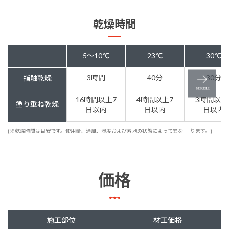
乾燥時間
5～10℃
23℃
30℃
3時間
40分
30分
指触乾燥
16時間以上7
4時間以上7
3時間以上
塗り重ね乾燥
日以内
日以内
日以内
{※乾燥時間は目安です。使用量、通風、湿度および素地の状態によって異な
ります。}
価格
施工部位
材工価格