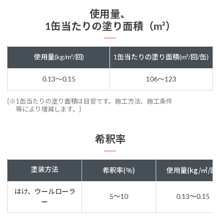
使用量、
1缶当たりの塗り面積（m²）
使用量(kg/m²/回)
1缶当たりの塗り面積(m²/回/缶)
0.13～0.15
106～123
{※1缶当たりの塗り面積は目安です。施工方法、施工条件
等により増減します。}
希釈率
塗装方法
希釈率(%)
使用量(kg/㎡/回)
はけ、ウールローラ
5～10
0.13～0.15
ー