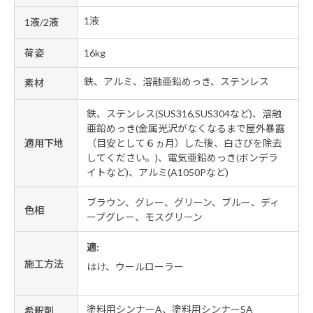
1液
1液/2液
荷姿
16kg
鉄、アルミ、溶融亜鉛めっき、ステンレス
素材
鉄、ステンレス(SUS316,SUS304など)、溶融
亜鉛めっき(金属光沢がなくなるまで屋外暴露
適用下地
（目安として６ヵ月）した後、白さびを除去
してください。)、電気亜鉛めっき(ボンデラ
イトなど)、アルミ(A1050Pなど)
ブラウン、グレー、グリーン、ブルー、ディ
色相
ープグレー、モスグリーン
適:
施工方法
はけ、ウールローラー
塗料用シンナーA、塗料用シンナーSA
希釈剤