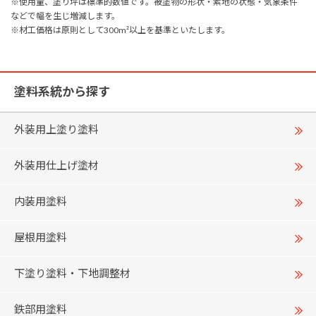
※使用量、塗り坪は標準的数値です。被塗物の形状・素地の状態・気象条件
などで幅を生じ増減します。
※材工価格は原則として300m²以上を基準といたします。
塗料系統から探す
外装用上塗り塗料
外装用仕上げ塗材
内装用塗料
屋根用塗料
下塗り塗料・下地調整材
鉄部用塗料