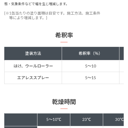
態・気象条件などで幅を生じ増減します。
{※1缶当たりの塗り面積は目安です。施工方法、施工条件
等により増減します。}
希釈率
塗装方法
希釈率（％）
はけ、ウールローラー
5〜10
エアレススプレー
5〜15
乾燥時間
5～10℃
23℃
30℃