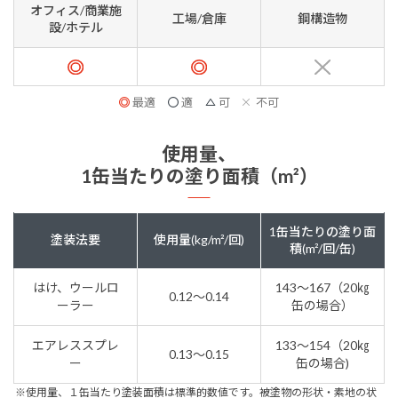
オフィス/商業施
工場/倉庫
鋼構造物
設/ホテル
最適
適
可
不可
使用量、
1缶当たりの塗り面積（m²）
1缶当たりの塗り面
塗装法要
使用量(kg/m²/回)
積(m²/回/缶)
はけ、ウールロ
143～167（20㎏
0.12～0.14
ーラー
缶の場合）
エアレススプレ
133～154（20㎏
0.13～0.15
ー
缶の場合)
※使用量、１缶当たり塗装面積は標準的数値です。被塗物の形状・素地の状