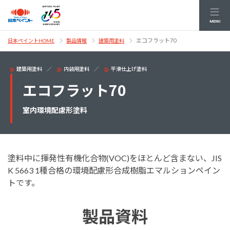
MENU
エコフラット70
日本ペイントHOME
製品情報
建築用塗料
建築用塗料
内装用塗料
平滑仕上げ塗料
エコフラット70
室内環境配慮形塗料
塗料中に揮発性有機化合物(VOC)をほとんど含まない、JIS
K 5663 1種合格の環境配慮形合成樹脂エマルションペイン
トです。
製品資料