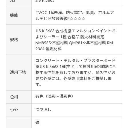
JIS
JIS K 5663
TVOC 1%未満、防火認定、低臭、ホルムア
機能
ルデヒド放散等級F☆☆☆☆
JIS K 5663 合成樹脂エマルションペイントお
よびシーラー 1種 合格品 防火材料認定
規格
NM8585:不燃材料 QM9816:準不燃材料 RM-
9364:難燃材料
コンクリート・モルタル・プラスターボード
※JIS K 5663 1種(主として屋外用)の試験に合
適用下地
格する性能を有しておりますが、耐久性が必
要な外壁には、外壁専用塗料をご推奨しま
す。
各色（淡彩～濃彩色）
色相
つや消し
つや
適: