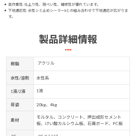
高作業性: 仕上り性、隠ぺい性、補修性が優れています。
下地適応性: 水性シミ止めシーラーIIとの組み合わせで下地適応が広がりま
す。
製品詳細情報
アクリル
樹脂
水性/溶剤
水性系
1液
1液/2液
荷姿
20kg、4kg
モルタル、コンクリート、押出成形セメント
素材
板、けい酸カルシウム板、石膏ボード、PC板