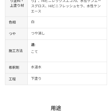
り塗料・
り】、Hiビニレックスエコ70、水性ケンエー
上塗り材
スグロス、Hiビニフレッシュセラ、水性ケン
エース
白
色相
つや消し
つや
適:
施工方法
こて
水道水
希釈剤
下塗り
工程
用途