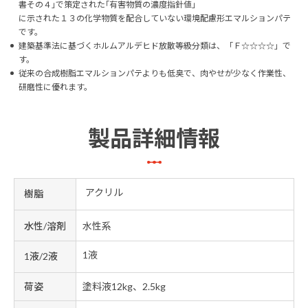
書その４｣で策定された｢有害物質の濃度指針値｣
に示された１３の化学物質を配合していない環境配慮形エマルションパテ
です。
建築基準法に基づくホルムアルデヒド放散等級分類は、「Ｆ☆☆☆☆」で
す。
従来の合成樹脂エマルションパテよりも低臭で、肉やせが少なく作業性、
研磨性に優れます。
製品詳細情報
アクリル
樹脂
水性/溶剤
水性系
1液
1液/2液
荷姿
塗料液12kg、2.5kg