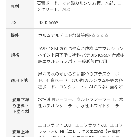
石膏ボード、けい酸カルシウム板、木部、コ
素材
ンクリート、ALC
JIS
JIS K 5669
機能
ホルムアルデヒド放散等級F☆☆☆☆
JASS 18 M-204 つや有合成樹脂エマルション
規格
ペイント用下塗り塗料 パテ JIS K5669 合成樹
脂エマルションパテ 一般形薄付け用
屋内で水のかからない部位のプラスターボー
適用下地
ド、石膏ボード、けい酸カルシウム板等の各
種ボード、コンクリート、ALCパネル面など
水性透明シーラー、ウルトラシーラーⅢ、水
適用下塗
り塗料・
性カチオンシーラー、水性ホワイトシーラー
下塗り材
エコフラット100、エコフラット60、エコフ
ラット70、Hiビニレックスエコ60【在庫限
適用上塗