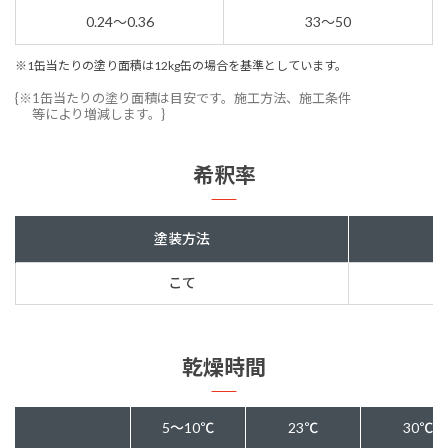
0.24～0.36
33～50
※1缶当たりの塗り面積は12kg缶の場合を基準としています。
{※1缶当たりの塗り面積は目安です。施工方法、施工条件
等により増減します。}
希釈率
塗装方法
こて
乾燥時間
5～10℃
23℃
30℃