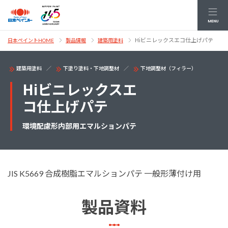
MENU
Hiビニレックスエコ仕上げパテ
日本ペイントHOME
製品情報
建築用塗料
建築用塗料
下塗り塗料・下地調整材
下地調整材（フィラー）
Hiビニレックスエ
コ仕上げパテ
環境配慮形内部用エマルションパテ
JIS K5669 合成樹脂エマルションパテ 一般形薄付け用
製品資料