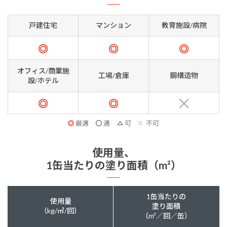
戸建住宅
マンション
教育施設/病院
オフィス/商業施
工場/倉庫
鋼構造物
設/ホテル
最適
適
可
不可
使用量、
1缶当たりの塗り面積（m²）
1缶当たりの
使用量
塗り面積
（kg/㎡/回）
（m²／回／缶）