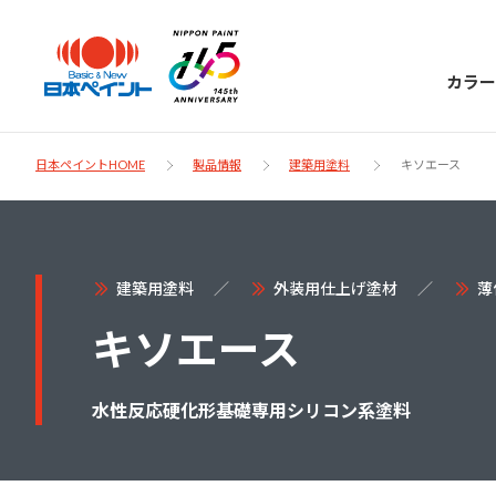
カラー
日本ペイントHOME
製品情報
建築用塗料
キソエース
日本ペイント
建築用塗料
外装用仕上げ塗材
薄
に
お客様サポー
キソエース
ニッペラボ
ついて
ト
水性反応硬化形基礎専用シリコン系塗料
塗装をする時、施工会社へお願いする時に
製品情報
知っておくべき塗料・塗装の基礎知識をご
日本ペイントグループの一員として、建築
お問い合わせにあたっては、まずは「よく
紹介します。
物や大型構造物用、自動車の補修塗装向け
あるご質問」をご参照ください。