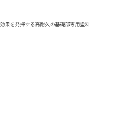
塗料に関する用語を調べることができます
ニッペマンとみん
効果を発揮する高耐久の基礎部専用塗料
製品特集
ご利用にあたって
個人情報の取扱
グランセラシリーズ
パーフェクトシ
プロテクトン
EMO
SUSTAINA SYSTEM
グリーンループB