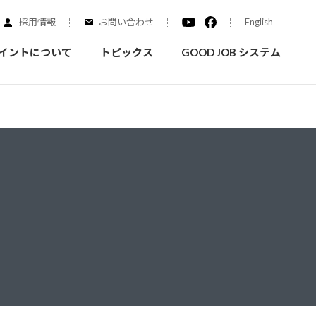
採用情報
お問い合わせ
English
イントについて
トピックス
GOOD JOB システム
装を学ぶ
実績紹介
ご質問
概要
みなさまへのお知らせ
拠点情報
く学ぶことができます
実際にどんな場所に塗られてるのか見てみましょう
家庭用塗料
自動車補修用塗料
ダイヤモンドコート
ニッペホームプロダクツの
替えガイド
ウェブサイトに移動します
活動