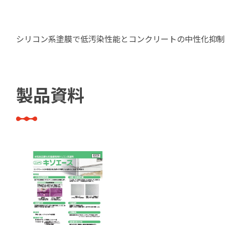
建築・重防食・自動車補修用の各分野で、
塗料の開発・製造および販売を展開。全国
幅広い製品ラインナップをご用意していま
のネットワークを通じて、卓越した塗料の
す。
シリコン系塗膜で低汚染性能とコンクリートの中性化抑制
意匠性とコーティング技術をご提供してま
いります。
製品資料