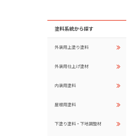
ダイヤモンドコート加盟施工店がお届けする
なのステキな家
品質重視の戸建て住宅システムはこちら
塗料系統から探す
いについて
リーズ
THERMOEYE サーモアイ
外装用上塗り塗料
ダンジオーラシステム
外装用仕上げ塗材
MK
内装用塗料
屋根用塗料
下塗り塗料・下地調整材