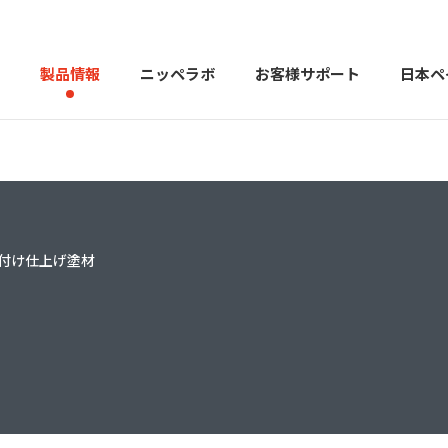
製品情報
ニッペラボ
お客様サポート
日本ペ
製品を探す
PERFECT Color Design
塗料・塗
付け仕上げ塗材
販売店様向けサイト
トップメッセージ
よくある
会社
カラーコーディネーター戸建ておすすめ配色
塗料や塗装について幅広
建築用塗料
重防食用塗料
用語集
住まいの塗
お問い合わせ
採用情報
CSR