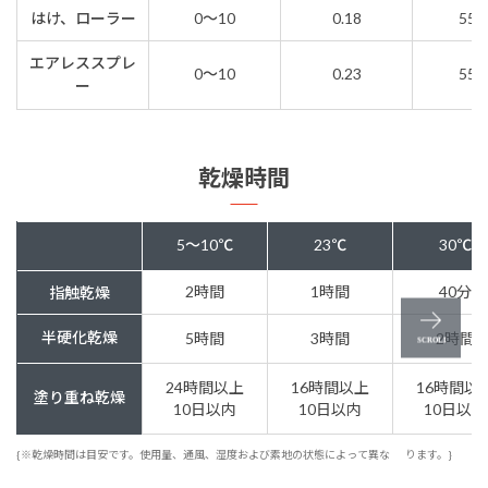
はけ、ローラー
0～10
0.18
55μ
エアレススプレ
0～10
0.23
55μ
ー
乾燥時間
5～10℃
23℃
30℃
2時間
1時間
40分
指触乾燥
半硬化乾燥
5時間
3時間
2時間
24時間以上
16時間以上
16時間以
塗り重ね乾燥
10日以内
10日以内
10日以内
{※乾燥時間は目安です。使用量、通風、湿度および素地の状態によって異な
ります。}