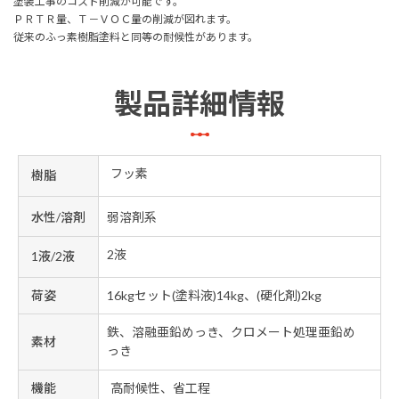
塗装工事のコスト削減が可能です。
ＰＲＴＲ量、Ｔ－ＶＯＣ量の削減が図れます。
従来のふっ素樹脂塗料と同等の耐候性があります。
製品詳細情報
フッ素
樹脂
水性/溶剤
弱溶剤系
2液
1液/2液
荷姿
16kgセット(塗料液)14kg、(硬化剤)2kg
鉄、溶融亜鉛めっき、クロメート処理亜鉛め
素材
っき
機能
高耐候性、省工程