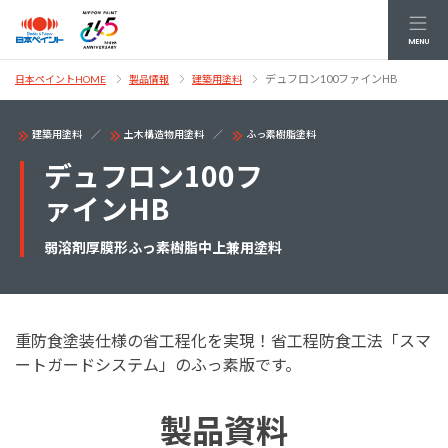
MENU
デュフロン100ファインHB
日本ペイントHOME
製品情報
建築用塗料
建築用塗料
土木構造物用塗料
ふっ素樹脂塗料
デュフロン100フ
ァインHB
弱溶剤厚膜形ふっ素樹脂中上兼用塗料
重防食塗装仕様の省工程化を実現！省工程防食工法「スマ
ートガードシステム」のふっ素版です。
製品資料