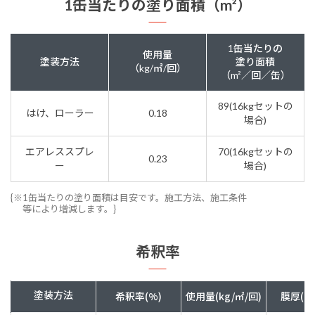
1缶当たりの塗り面積（m²）
1缶当たりの
使用量
塗装方法
塗り面積
（kg/㎡/回）
（m²／回／缶）
89(16kgセットの
はけ、ローラー
0.18
場合)
エアレススプレ
70(16kgセットの
0.23
ー
場合)
{※1缶当たりの塗り面積は目安です。施工方法、施工条件
等により増減します。}
希釈率
塗装方法
希釈率(%)
使用量(kg/㎡/回)
膜厚(ド