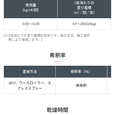
1缶当たりの
使用量
塗り面積
（kg/㎡/回）
（m²／回／缶）
0.05～0.30
47～280(14kg)
{※1缶当たりの塗り面積は目安です。施工方法、施工条件
等により増減します。}
希釈率
塗装方法
希釈率（％）
はけ、ウールローラー、エ
無希釈
アレススプレー
乾燥時間