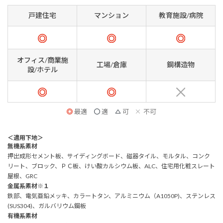
戸建住宅
マンション
教育施設/病院
オフィス/商業施
工場/倉庫
鋼構造物
設/ホテル
最適
適
可
不可
＜適用下地＞
無機系素材
押出成形セメント板、サイディングボード、磁器タイル、モルタル、コンク
リート、ブロック、ＰＣ板、けい酸カルシウム板、ALC、住宅用化粧スレート
屋根、GRC
金属系素材
※１
鉄部、電気亜鉛メッキ、カラートタン、アルミニウム（A1050P)、ステンレス
(SUS304)、ガルバリウム鋼板
有機系素材