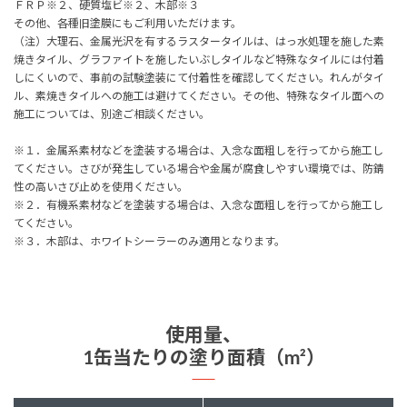
ＦＲＰ
※２
、硬質塩ビ
※２
、木部
※３
その他、各種旧塗膜にもご利用いただけます。
（注）大理石、金属光沢を有するラスタータイルは、はっ水処理を施した素
焼きタイル、グラファイトを施したいぶしタイルなど特殊なタイルには付着
しにくいので、事前の試験塗装にて付着性を確認してください。れんがタイ
ル、素焼きタイルへの施工は避けてください。その他、特殊なタイル面への
施工については、別途ご相談ください。
※１．金属系素材などを塗装する場合は、入念な面粗しを行ってから施工し
てください。さびが発生している場合や金属が腐食しやすい環境では、防錆
性の高いさび止めを使用ください。
※２．有機系素材などを塗装する場合は、入念な面粗しを行ってから施工し
てください。
※３．木部は、ホワイトシーラーのみ適用となります。
使用量、
1缶当たりの塗り面積（m²）