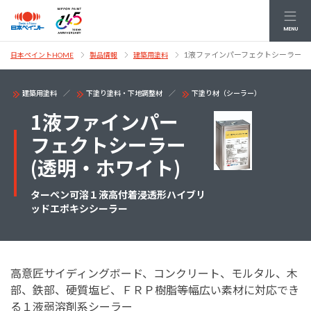
MENU
1液ファインパーフェクトシーラー(
日本ペイントHOME
製品情報
建築用塗料
建築用塗料
下塗り塗料・下地調整材
下塗り材（シーラー）
1液ファインパー
フェクトシーラー
(透明・ホワイト)
ターペン可溶１液高付着浸透形ハイブリ
ッドエポキシシーラー
高意匠サイディングボード、コンクリート、モルタル、木
部、鉄部、硬質塩ビ、ＦＲＰ樹脂等幅広い素材に対応でき
る１液弱溶剤系シーラー