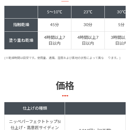
5～10℃
23℃
30℃
指触乾燥
45分
30分
5分
4時間以上7
4時間以上7
3時間以上
塗り重ね乾燥
日以内
日以内
日以内
{※乾燥時間は目安です。使用量、通風、湿度および素地の状態によって異な
ります。}
価格
仕上げの種類
ニッペパーフェクトトップSi
仕上げ・高意匠サイディン