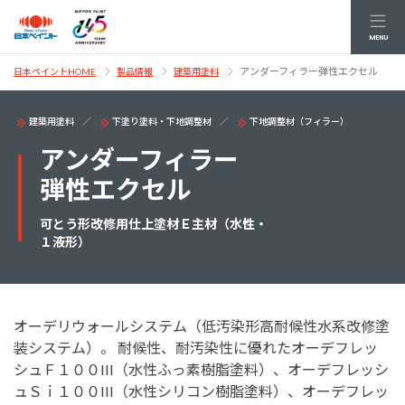
MENU
アンダーフィラー弾性エクセル
日本ペイントHOME
製品情報
建築用塗料
建築用塗料
下塗り塗料・下地調整材
下地調整材（フィラー）
アンダーフィラー
弾性エクセル
可とう形改修用仕上塗材Ｅ主材（水性・
１液形）
オーデリウォールシステム（低汚染形高耐候性水系改修塗
装システム）。 耐候性、耐汚染性に優れたオーデフレッ
シュＦ１００III（水性ふっ素樹脂塗料）、オーデフレッシ
ュＳｉ１００III（水性シリコン樹脂塗料）、オーデフレッ