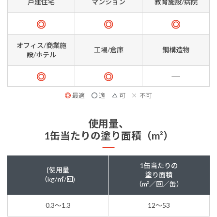
戸建住宅
マンション
教育施設/病院
オフィス/商業施
工場/倉庫
鋼構造物
設/ホテル
最適
適
可
不可
使用量、
1缶当たりの塗り面積（m²）
1缶当たりの
{使用量
塗り面積
（kg/㎡/回)
（m²／回／缶）
0.3～1.3
12～53