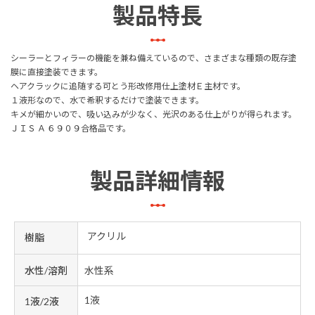
製品特長
シーラーとフィラーの機能を兼ね備えているので、さまざまな種類の既存塗
膜に直接塗装できます。
ヘアクラックに追随する可とう形改修用仕上塗材Ｅ主材です。
１液形なので、水で希釈するだけで塗装できます。
キメが細かいので、吸い込みが少なく、光沢のある仕上がりが得られます。
ＪＩＳ Ａ ６９０９合格品です。
製品詳細情報
アクリル
樹脂
水性/溶剤
水性系
1液
1液/2液