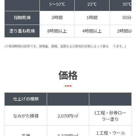
5～10℃
23℃
30℃
指触乾燥
2時間
1時間
30分
塗り重ね乾燥
8時間以上
4時間以上
2時間以
{※乾燥時間は目安です。使用量、通風、湿度および素地の状態によって異な
ります。}
価格
仕上げの種類
1工程・砂骨ロー
なみがた模様
2,070円/㎡
ラー塗り
１工程・ウール
平滑
1,270円/㎡