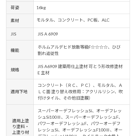
荷姿
16kg
モルタル、コンクリート、PC板、ALC
素材
JIS
JIS A 6909
ホルムアルデヒド放散等級F☆☆☆☆、ひび
機能
割れ追従性
JIS A6909 建築用仕上塗材 可とう形改修塗材
規格
E 主材
コンクリート（ＲＣ、ＰＣ）、モルタル、Ａ
適用下地
ＬＣ面 塗り替え改修用：アクリルリシン、吹
付けタイル、その他旧塗膜）
スーパーオーデフレッシュSi、オーデフレッ
シュSi100Ⅲ、スーパーオーデフレッシュF、
適用上塗
パワーオーデフレッシュF、パワーオーデフ
り塗料・
レッシュSi、オーデフレッシュF100Ⅲ、オー
上塗り材