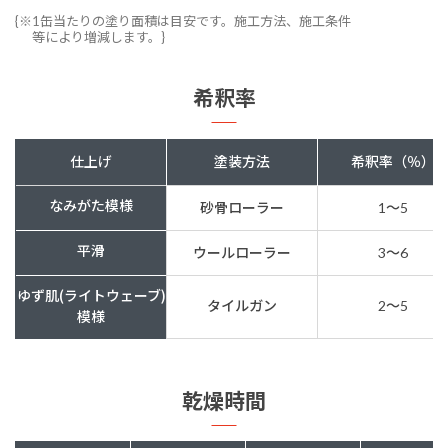
{※1缶当たりの塗り面積は目安です。施工方法、施工条件
等により増減します。}
希釈率
仕上げ
塗装方法
希釈率（％）
なみがた模様
砂骨ローラー
1〜5
平滑
ウールローラー
3〜6
ゆず肌(ライトウェーブ)
タイルガン
2〜5
模様
乾燥時間