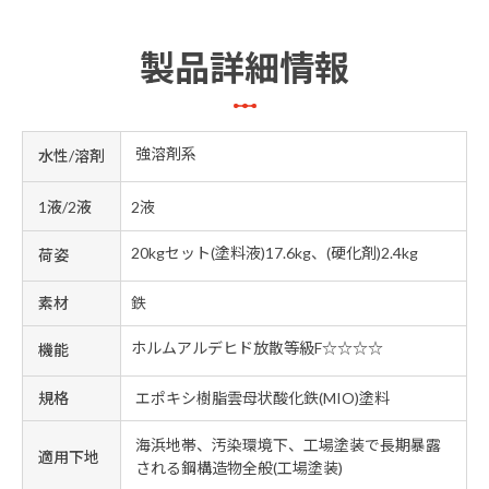
製品詳細情報
強溶剤系
水性/溶剤
1液/2液
2液
20kgセット(塗料液)17.6kg、(硬化剤)2.4kg
荷姿
素材
鉄
ホルムアルデヒド放散等級F☆☆☆☆
機能
規格
エポキシ樹脂雲母状酸化鉄(MIO)塗料
海浜地帯、汚染環境下、工場塗装で長期暴露
適用下地
される鋼構造物全般(工場塗装)