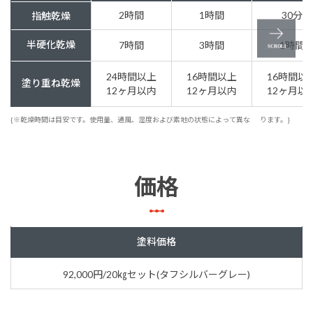
2時間
1時間
30分
指触乾燥
半硬化乾燥
7時間
3時間
1時間
24時間以上
16時間以上
16時間以
塗り重ね乾燥
12ヶ月以内
12ヶ月以内
12ヶ月以
{※乾燥時間は目安です。使用量、通風、湿度および素地の状態によって異な
ります。}
価格
塗料価格
92,000円/20㎏セット(タフシルバーグレー)