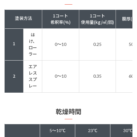
1コート
1コート
塗装方法
膜厚(ド
希釈率(%)
使用量(kg/㎡/回)
は
け、
1
0～10
0.25
50μ
ロー
ラー
エア
レス
2
0～10
0.35
60μ
スプ
レー
乾燥時間
5～10℃
23℃
30℃