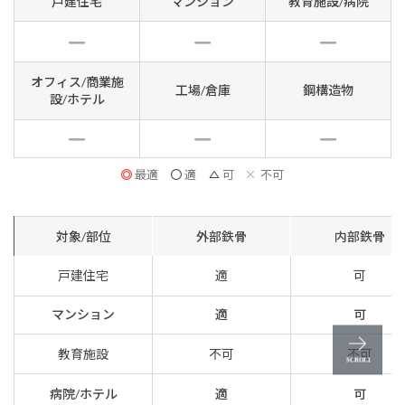
戸建住宅
マンション
教育施設/病院
オフィス/商業施
工場/倉庫
鋼構造物
設/ホテル
最適
適
可
不可
対象/部位
外部鉄骨
内部鉄骨
戸建住宅
適
可
マンション
適
可
教育施設
不可
不可
病院/ホテル
適
可