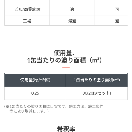
ビル/商業施設
適
可
工場
最適
適
使用量、
1缶当たりの塗り面積（m²）
使用量(kg/m²/回)
1缶当たりの塗り面積(m²)
0.25
80(20kgセット)
{※1缶当たりの塗り面積は目安です。施工方法、施工条件
等により増減します。}
希釈率