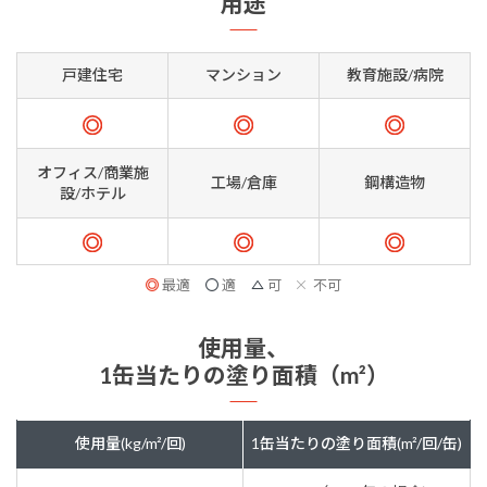
用途
戸建住宅
マンション
教育施設/病院
オフィス/商業施
工場/倉庫
鋼構造物
設/ホテル
最適
適
可
不可
使用量、
1缶当たりの塗り面積（m²）
使用量(kg/m²/回)
1缶当たりの塗り面積(m²/回/缶)