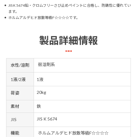
JIS K 5674鉛・クロムフリーさび止めペイントに合格し、防錆性に優れてい
ます。
ホルムアルデヒド放散等級F☆☆☆☆です。
製品詳細情報
弱溶剤系
水性/溶剤
1液/2液
1液
20kg
荷姿
素材
鉄
JIS K 5674
JIS
機能
ホルムアルデヒド放散等級F☆☆☆☆