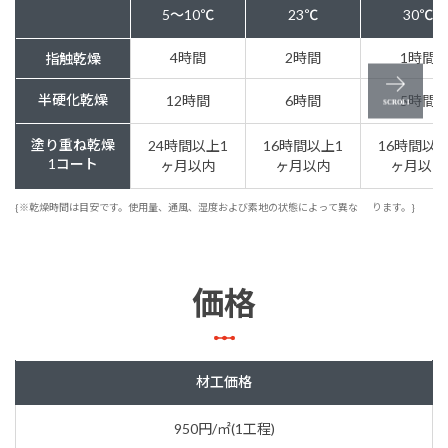
5～10℃
23℃
30℃
4時間
2時間
1時間
指触乾燥
半硬化乾燥
12時間
6時間
5時間
塗り重ね乾燥
24時間以上1
16時間以上1
16時間以上
1コート
ヶ月以内
ヶ月以内
ヶ月以内
{※乾燥時間は目安です。使用量、通風、湿度および素地の状態によって異な
ります。}
価格
材工価格
950円/㎡(1工程)