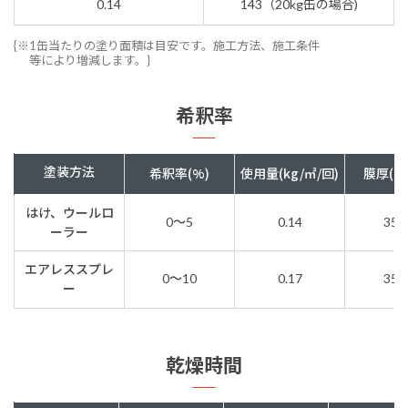
0.14
143（20kg缶の場合)
{※1缶当たりの塗り面積は目安です。施工方法、施工条件
等により増減します。}
希釈率
塗装方法
希釈率(%)
使用量(kg/㎡/回)
膜厚(ド
はけ、ウールロ
0～5
0.14
35μ
ーラー
エアレススプレ
0～10
0.17
35μ
ー
乾燥時間