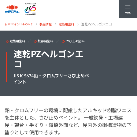
MENU
速乾PZヘルゴンエコ
日本ペイントHOME
製品情報
建築用塗料
建築用塗料
鉄部用塗料
さび止め塗料
速乾PZヘルゴンエ
コ
JIS K 5674鉛・クロムフリーさび止めペ
イント
鉛・クロムフリーの環境に配慮したアルキッド樹脂ワニス
を主体とした、さび止めペイント。 一般鉄骨・工場建
屋・架台・手すり・鋼橋外面など、屋内外の鋼構造物の下
塗りとして使用できます。