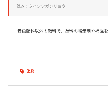
建築・重防食・自動車補修用の各分野で、
塗料の開発・製造および販売を展開。全国
読み：タイシツガンリョウ
幅広い製品ラインナップをご用意していま
のネットワークを通じて、卓越した塗料の
す。
意匠性とコーティング技術をご提供してま
いります。
着色顔料以外の顔料で、塗料の増量剤や補強
塗膜