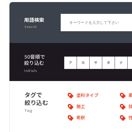
用語検索
Search
50音順で
絞り込む
ア
カ
サ
タ
ナ
Initials
タグで
塗料タイプ
絞り込む
施工
Tag
希釈