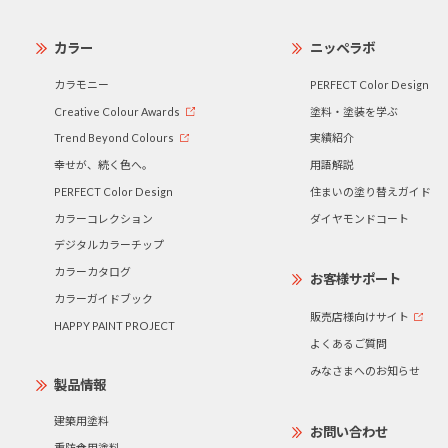
カラー
ニッペラボ
カラモニー
PERFECT Color Design
Creative Colour Awards
塗料・塗装を学ぶ
Trend Beyond Colours
実績紹介
幸せが、続く色へ。
用語解説
PERFECT Color Design
住まいの塗り替えガイド
カラーコレクション
ダイヤモンドコート
デジタルカラーチップ
カラーカタログ
お客様サポート
カラーガイドブック
販売店様向けサイト
HAPPY PAINT PROJECT
よくあるご質問
みなさまへのお知らせ
製品情報
建築用塗料
お問い合わせ
重防食用塗料