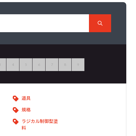
3
4
5
6
7
8
9
道具
規格
ラジカル制御型塗
料