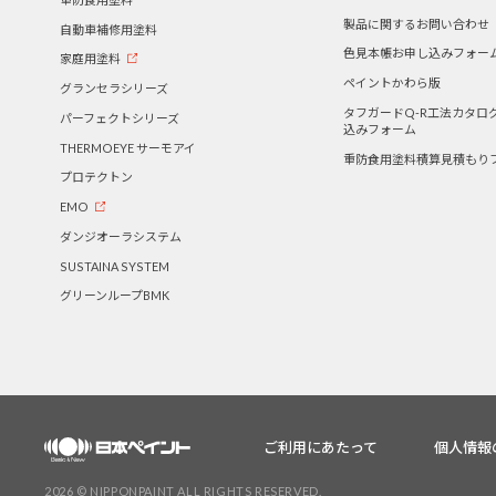
製品に関するお問い合わせ
自動車補修用塗料
色見本帳お申し込みフォー
家庭用塗料
ペイントかわら版
グランセラシリーズ
タフガードQ-R工法カタロ
パーフェクトシリーズ
込みフォーム
THERMOEYE サーモアイ
重防食用塗料積算見積もり
プロテクトン
EMO
ダンジオーラシステム
SUSTAINA SYSTEM
グリーンループBMK
ご利用にあたって
個人情報
2026 © NIPPONPAINT ALL RIGHTS RESERVED.