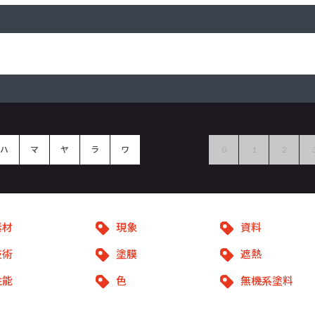
ハ
マ
ヤ
ラ
ワ
0
1
2
素材
現象
資料
技術
塗膜
遮熱
性能
色
無機系塗料