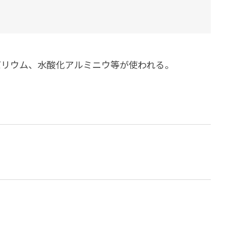
ダイヤモンドコート加盟施工店がお届けする
なのステキな家
品質重視の戸建て住宅システムはこちら
いについて
バリウム、水酸化アルミニウ等が使われる。
リーズ
THERMOEYE サーモアイ
ダンジオーラシステム
MK