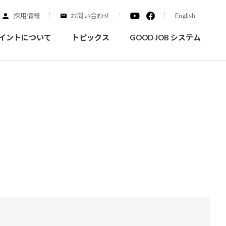
採用情報
お問い合わせ
English
イントについて
トピックス
GOOD JOB システム
装を学ぶ
実績紹介
ご質問
概要
みなさまへのお知らせ
拠点情報
く学ぶことができます
実際にどんな場所に塗られてるのか見てみましょう
家庭用塗料
自動車補修用塗料
ダイヤモンドコート
ニッペホームプロダクツの
替えガイド
ウェブサイトに移動します
活動