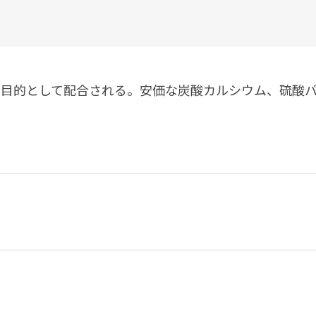
塗料に関する用語を調べることができます
ニッペマンとみん
製品特集
ご利用にあたって
個人情報の取扱
を目的として配合される。安価な炭酸カルシウム、硫酸
グランセラシリーズ
パーフェクトシ
プロテクトン
EMO
SUSTAINA SYSTEM
グリーンループB