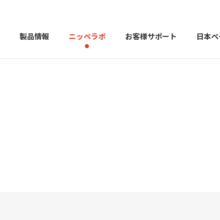
製品情報
ニッペラボ
お客様サポート
日本ペ
製品を探す
PERFECT Color Design
塗料・塗
販売店様向けサイト
トップメッセージ
よくある
会社
カラーコーディネーター戸建ておすすめ配色
塗料や塗装について幅広
建築用塗料
重防食用塗料
用語集
住まいの塗
お問い合わせ
採用情報
CSR