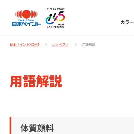
カラー
日本ペイントHOME
ニッペラボ
用語解説
日本ペイント
用語解説
に
お客様サポー
ニッペラボ
ついて
ト
塗装をする時、施工会社へお願いする時に
製品情報
知っておくべき塗料・塗装の基礎知識をご
日本ペイントグループの一員として、建築
お問い合わせにあたっては、まずは「よく
体質顔料
紹介します。
物や大型構造物用、自動車の補修塗装向け
あるご質問」をご参照ください。