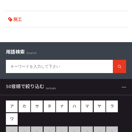
施工
用語検索
Search
50音順で
絞り込む
Initials
ア
カ
サ
タ
ナ
ハ
マ
ヤ
ラ
ワ
0
1
2
3
4
5
6
7
8