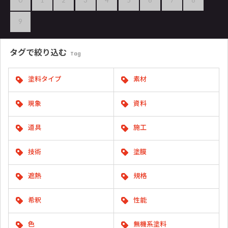
9
タグで
絞り込む
Tag
塗料タイプ
素材
現象
資料
道具
施工
技術
塗膜
遮熱
規格
希釈
性能
色
無機系塗料