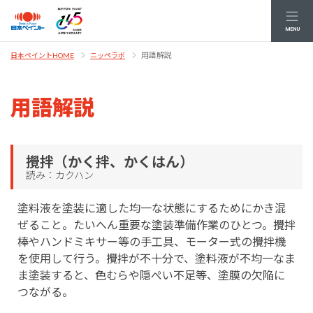
MENU
用語解説
日本ペイントHOME
ニッペラボ
用語解説
攪拌（かく拌、かくはん）
読み：カクハン
塗料液を塗装に適した均一な状態にするためにかき混
ぜること。たいへん重要な塗装準備作業のひとつ。攪拌
棒やハンドミキサー等の手工具、モーター式の攪拌機
を使用して行う。攪拌が不十分で、塗料液が不均一なま
ま塗装すると、色むらや隠ぺい不足等、塗膜の欠陥に
つながる。