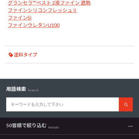
グランセラ™ベスト 2液ファイン 遮熱
ファインシリコンフレッシュⅡ
ファインSi
ファインウレタンU100
塗料タイプ
用語検索
Search
50音順で
絞り込む
Initials