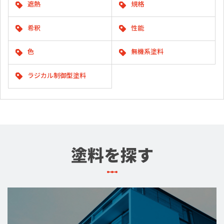
遮熱
規格
希釈
性能
色
無機系塗料
ラジカル制御型塗料
塗料を探す