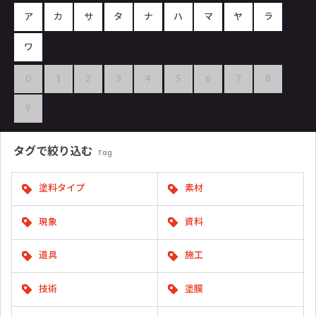
ア
カ
サ
タ
ナ
ハ
マ
ヤ
ラ
ワ
0
1
2
3
4
5
6
7
8
9
タグで
絞り込む
Tag
塗料タイプ
素材
現象
資料
道具
施工
技術
塗膜