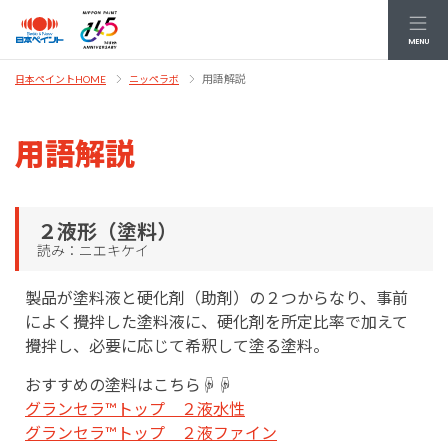
MENU
用語解説
日本ペイントHOME
ニッペラボ
用語解説
２液形（塗料）
読み：ニエキケイ
製品が塗料液と硬化剤（助剤）の２つからなり、事前
によく攪拌した塗料液に、硬化剤を所定比率で加えて
攪拌し、必要に応じて希釈して塗る塗料。
おすすめの塗料はこちら☟☟
グランセラ™トップ ２液水性
グランセラ™トップ ２液ファイン