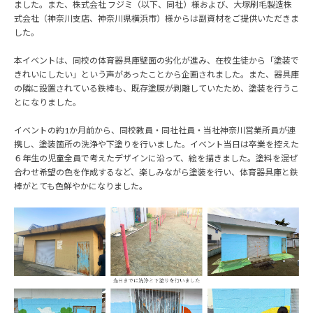
ました。また、株式会社 フジミ（以下、同社）様および、大塚刷毛製造株
式会社（神奈川支店、神奈川県横浜市）様からは副資材をご提供いただきま
した。
本イベントは、同校の体育器具庫壁面の劣化が進み、在校生徒から「塗装で
きれいにしたい」という声があったことから企画されました。また、器具庫
の隣に設置されている鉄棒も、既存塗膜が剥離していたため、塗装を行うこ
とになりました。
イベントの約1か月前から、同校教員・同社社員・当社神奈川営業所員が連
携し、塗装箇所の洗浄や下塗りを行いました。イベント当日は卒業を控えた
６年生の児童全員で考えたデザインに沿って、絵を描きました。塗料を混ぜ
合わせ希望の色を作成するなど、楽しみながら塗装を行い、体育器具庫と鉄
棒がとても色鮮やかになりました。