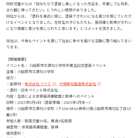
同校児童からは「自分たちで塗装し美しくなった作品を、卒業しても将来、
また観に帰ってきたい」とうれしい感想がありました。
同社からは、「塗料を身近に感じ、塗装できれいになる喜びを感じていただ
けるイベントとなりました。在校生の子どもたちも、器具庫と鉄棒がきれい
になり感謝と喜びを感じられたと思います」とコメントを頂きました。
当社は、今後もペイントを通じて社会に幸せを届ける活動に取り組んでまい
ります。
【開催概要】
イベント名： 小田原市立酒匂小学校卒業生記念塗装イベント
主催：小田原市立酒匂小学校
協力：
・副資材：
株式会社 フジミ
、
大塚刷毛製造株式会社
・塗料：日本ペイント株式会社
内容：生徒による体育器具庫壁面と鉄棒へのペイント
日時：2025年3月6日（塗装準備：2025年1月末～）
場所：小田原市立酒匂小学校（〒256-0816 神奈川県小田原市酒匂五丁目15
番3号）
参加人数：程度児童55名、教員3名程度
被塗物： 体育器具庫壁面、鉄棒
提供塗料：