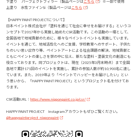
下塗り パーフェクトフィラー（製品ページは
こちら
）※一部で使用
上塗り 水性ファインSi（製品ページは
こちら
）
【HAPPY PAINT PROJECTについて】
日本ペイント株式会社が「塗料を通じて社会に幸せをお届けする」というコ
ンセプトで2017年から実施し始めたCSR活動です。この活動の一環として、
全国各地で地域貢献のために、様々なペイントイベントも実施しています。
イベントを通じて、地域活性化へのご支援、学校教育へのサポート、子供た
ちのいい思い出作り等、ペイントアートによる社会課題の解決、地域貢献と
ともにペイントの楽しさを世の中に伝え、新たな塗料・塗装文化の創造にも
役立っております。同プロジェクトは、現在（2025年3月末時点）まで全国
各地で累計171回のイベントを実施し、累計の参加人数が約10,900名に達し
ています。また、2019年より「ペイントでハッピーをお届けしたい」とい
う思いから、「HAPPY PAINT PROJECT」というプロジェクト名を付けてお
ります。
CSR活動URL：
https://www.nipponpaint.co.jp/csr/
HAPPY PAINT PROJECT Instagramアカウントもぜひご覧ください。
@happypaintproject_nipponpaint