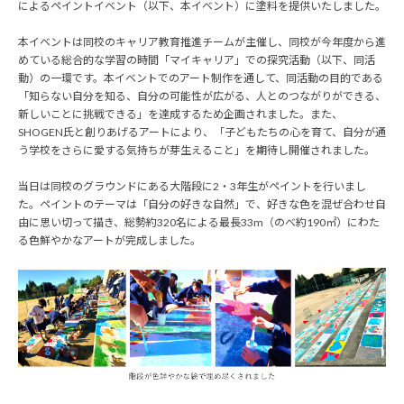
によるペイントイベント（以下、本イベント）に塗料を提供いたしました。
本イベントは同校のキャリア教育推進チームが主催し、同校が今年度から進
めている総合的な学習の時間「マイキャリア」での探究活動（以下、同活
動）の一環です。本イベントでのアート制作を通して、同活動の目的である
「知らない自分を知る、自分の可能性が広がる、人とのつながりができる、
新しいことに挑戦できる」を達成するため企画されました。また、
SHOGEN氏と創りあげるアートにより、「子どもたちの心を育て、自分が通
う学校をさらに愛する気持ちが芽生えること」を期待し開催されました。
当日は同校のグラウンドにある大階段に2・3年生がペイントを行いまし
た。ペイントのテーマは「自分の好きな自然」で、好きな色を混ぜ合わせ自
由に思い切って描き、総勢約320名による最長33m（のべ約190㎡）にわた
る色鮮やかなアートが完成しました。