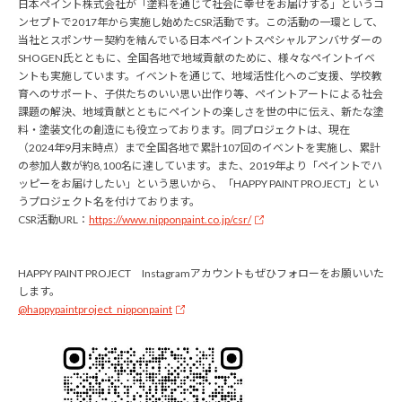
日本ペイント株式会社が「塗料を通じて社会に幸せをお届けする」というコ
ンセプトで2017年から実施し始めたCSR活動です。この活動の一環として、
当社とスポンサー契約を結んでいる日本ペイントスペシャルアンバサダーの
SHOGEN氏とともに、全国各地で地域貢献のために、様々なペイントイベ
ントも実施しています。イベントを通じて、地域活性化へのご支援、学校教
育へのサポート、子供たちのいい思い出作り等、ペイントアートによる社会
課題の解決、地域貢献とともにペイントの楽しさを世の中に伝え、新たな塗
料・塗装文化の創造にも役立っております。同プロジェクトは、現在
（2024年9月末時点）まで全国各地で累計107回のイベントを実施し、累計
の参加人数が約8,100名に達しています。また、2019年より「ペイントでハ
ッピーをお届けしたい」という思いから、「HAPPY PAINT PROJECT」とい
うプロジェクト名を付けております。
CSR活動URL：
https://www.nipponpaint.co.jp/csr/
HAPPY PAINT PROJECT Instagramアカウントもぜひフォローをお願いいた
します。
@happypaintproject_nipponpaint