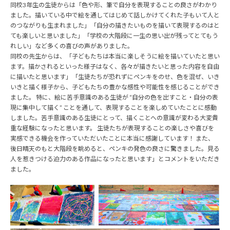
同校3年生の生徒からは「色や形、筆で自分を表現することの良さがわかり
ました。描いている中で絵を通してはじめて話しかけてくれた子もいて人と
のつながりも生まれました」「自分の描きたいものを描いて表現するのはと
ても楽しいと思いました」「学校の大階段に一生の思い出が残ってとてもう
れしい」など多くの喜びの声がありました。
同校の先生からは、「子どもたちは本当に楽しそうに絵を描いていたと思い
ます。描かされるといった様子はなく、各々が描きたいと思った内容を自由
に描いたと思います」「生徒たちが恐れずにペンキをのせ、色を混ぜ、いき
いきと描く様子から、子どもたちの豊かな感性や可能性を感じることができ
ました。 特に、絵に苦手意識のある生徒が “自分の色を出すこと・自分の表
現に集中して描く” ことを通して、表現することを楽しめていたことに感動
しました。苦手意識のある生徒にとって、描くことへの意識が変わる大変貴
重な経験になったと思います。 生徒たちが表現することの楽しさや喜びを
実感できる機会を作っていただいたことに本当に感謝しています！ また、
後日晴天のもと大階段を眺めると、ペンキの発色の良さに驚きました。見る
人を惹きつける迫力のある作品になったと思います」とコメントをいただき
ました。