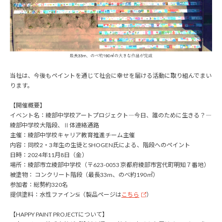
当社は、今後もペイントを通じて社会に幸せを届ける活動に取り組んでまい
ります。
【開催概要】
イベント名：綾部中学校アートプロジェクト―今日、誰のために生きる？―
綾部中学校大階段、Ⅱ体連絡通路
主催：綾部中学校キャリア教育推進チーム主催
内容：同校2・3年生の生徒とSHOGEN氏による、階段へのペイント
日時：2024年11月8日（金）
場所：綾部市立綾部中学校（〒623-0053 京都府綾部市宮代町明知７番地）
被塗物： コンクリート階段（最長33m、のべ約190㎡）
参加者：総勢約320名
提供塗料：水性ファインSi（製品ページは
こちら
）
【HAPPY PAINT PROJECTについて】