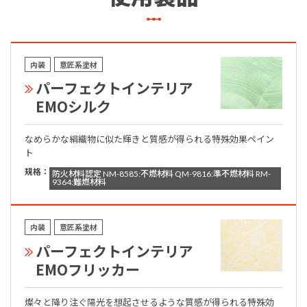
内装
意匠系塗材
パーフェクトインテリア
EMOシルク
なめらかな絹織物に似た輝きと質感が得られる特殊効果ペイン
ト
規格：
防火材料認定 NM-8585:不燃材料 QM-9816:準不燃材料 RM-
9364:難燃材料
内装
意匠系塗材
パーフェクトインテリア
EMOフリッカー
燦々と降り注ぐ陽光を想起させるような質感が得られる特殊効