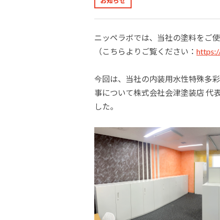
お知らせ
建築・重防食・自動車補修用の各分野で、
塗料の開発・製造および販売を展開。全国
幅広い製品ラインナップをご用意していま
のネットワークを通じて、卓越した塗料の
す。
ニッペラボでは、当社の塗料をご使
意匠性とコーティング技術をご提供してま
（こちらよりご覧ください：
https:
いります。
今回は、当社の内装用水性特殊多彩
事について株式会社会津塗装店 代表
した。