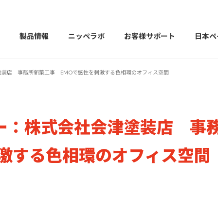
製品情報
ニッペラボ
お客様サポート
日本ペ
塗装店 事務所新築工事 EMOで感性を刺激する色相環のオフィス空間
製品を探す
PERFECT Color Design
塗料・塗
ー：株式会社会津塗装店 
販売店様向けサイト
トップメッセージ
よくある
会社
カラーコーディネーター戸建ておすすめ配色
塗料や塗装について幅広
刺激する色相環のオフィス空間
建築用塗料
重防食用塗料
用語集
住まいの塗
お問い合わせ
採用情報
CSR