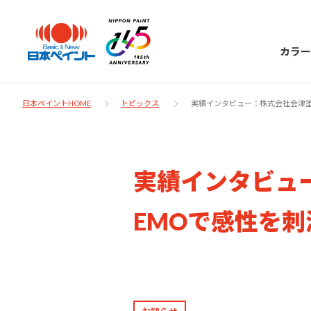
カラー
日本ペイントHOME
トピックス
実績インタビュー：株式会社会津
日本ペイント
実績インタビュ
に
お客様サポー
ニッペラボ
EMOで感性を
ついて
ト
塗装をする時、施工会社へお願いする時に
製品情報
知っておくべき塗料・塗装の基礎知識をご
日本ペイントグループの一員として、建築
お問い合わせにあたっては、まずは「よく
紹介します。
物や大型構造物用、自動車の補修塗装向け
あるご質問」をご参照ください。