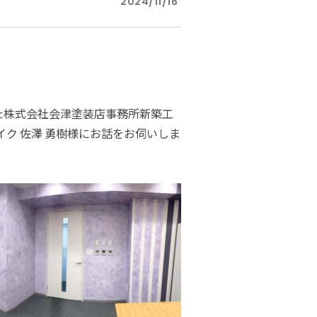
2024/11/16
ダイヤモンドコート加盟施工店がお届けする
なのステキな家
品質重視の戸建て住宅システムはこちら
いについて
リーズ
THERMOEYE サーモアイ
た株式会社会津塗装店事務所新築工
イク 佐澤 勇樹様にお話をお伺いしま
ダンジオーラシステム
MK