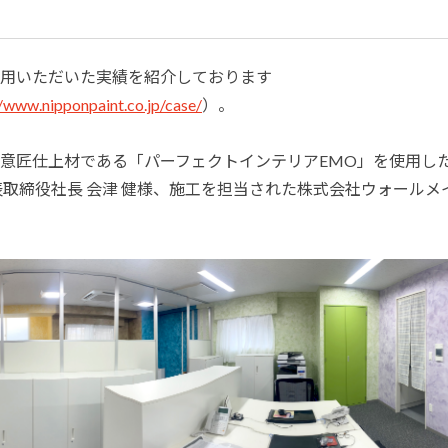
塗料に関する用語を調べることができます
ニッペマンとみん
用いただいた実績を紹介しております
製品特集
//www.nipponpaint.co.jp/case/
）。
ご利用にあたって
個人情報の取扱
グランセラシリーズ
パーフェクトシ
意匠仕上材である「パーフェクトインテリアEMO」を使用し
取締役社長 会津 健様、施工を担当された株式会社ウォールメ
プロテクトン
EMO
SUSTAINA SYSTEM
グリーンループB