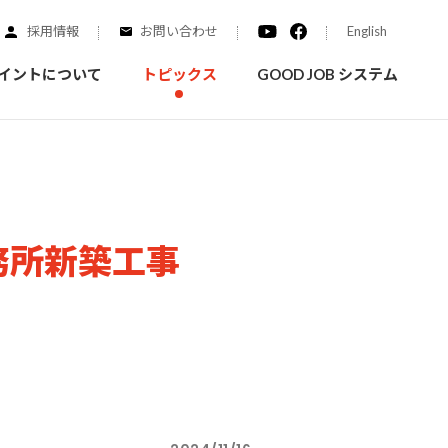
採用情報
お問い合わせ
English
イントについて
トピックス
GOOD JOB システム
装を学ぶ
実績紹介
事務所新築工事
ご質問
概要
みなさまへのお知らせ
拠点情報
く学ぶことができます
実際にどんな場所に塗られてるのか見てみましょう
家庭用塗料
自動車補修用塗料
ダイヤモンドコート
ニッペホームプロダクツの
替えガイド
ウェブサイトに移動します
活動