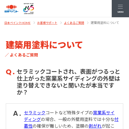
MENU
建築用塗料について
日本ペイントHOME
お客様サポート
よくあるご質問
建築用塗料について
／ よくあるご質問
セラミックコートされ、表面がつるっと
仕上がった窯業系サイディングの外壁は
塗り替えできないと聞いたが本当です
か？
セラミック
コートなど特殊タイプの
窯業系サイ
ディング
の場合、一般の外壁用塗料では十分な
付
着性
の確保が難しいため、塗膜の
剥がれ
が起こ