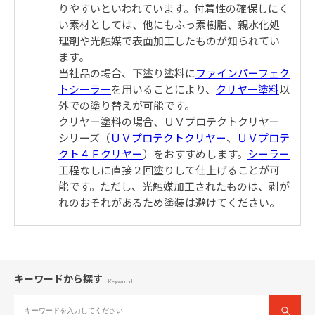
りやすいといわれています。付着性の確保しにく
い素材としては、他にもふっ素樹脂、親水化処
理剤や光触媒で表面加工したものが知られてい
ます。
当社品の場合、下塗り塗料に
ファインパーフェク
トシーラー
を用いることにより、
クリヤー塗料
以
外での塗り替えが可能です。
クリヤー塗料の場合、ＵＶプロテクトクリヤー
シリーズ（
ＵＶプロテクトクリヤー
、
ＵＶプロテ
クト４Ｆクリヤー
）をおすすめします。
シーラー
工程なしに直接２回塗りして仕上げることが可
能です。ただし、光触媒加工されたものは、剥が
れのおそれがあるため塗装は避けてください。
キーワードから探す
Keyword