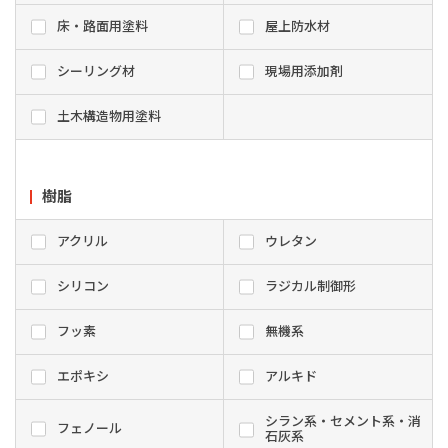
床・路面用塗料
屋上防水材
シーリング材
現場用添加剤
土木構造物用塗料
樹脂
アクリル
ウレタン
シリコン
ラジカル制御形
フッ素
無機系
エポキシ
アルキド
シラン系・セメント系・消
フェノール
石灰系