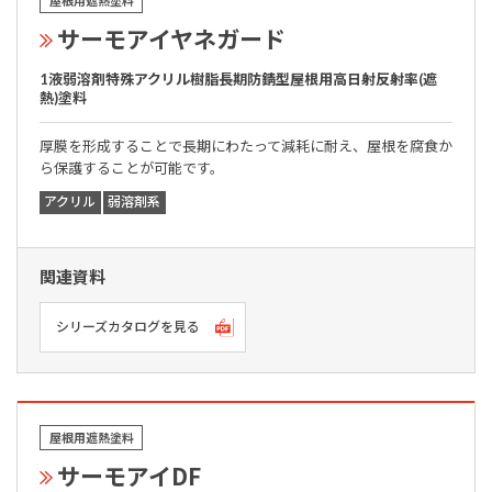
屋根用遮熱塗料
サーモアイヤネガード
1液弱溶剤特殊アクリル樹脂長期防錆型屋根用高日射反射率(遮
熱)塗料
厚膜を形成することで長期にわたって減耗に耐え、屋根を腐食か
ら保護することが可能です。
アクリル
弱溶剤系
関連資料
シリーズカタログを見る
屋根用遮熱塗料
サーモアイDF