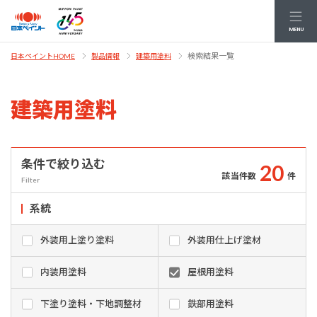
MENU
検索結果一覧
日本ペイントHOME
製品情報
建築用塗料
建築用塗料
条件で絞り込む
2
0
該当件数
件
Filter
系統
外装用上塗り塗料
外装用仕上げ塗材
内装用塗料
屋根用塗料
下塗り塗料・下地調整材
鉄部用塗料