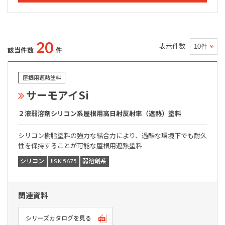
20
表示件数
該当件数
件
屋根用遮熱塗料
サーモアイSi
２液弱溶剤シリコン系屋根用高日射反射率（遮熱）塗料
シリコン樹脂塗料の強力な結合力により、過酷な環境下でも耐久
性を保持することが可能な屋根用遮熱塗料
シリコン
JIS K 5675
弱溶剤系
関連資料
シリーズカタログを見る