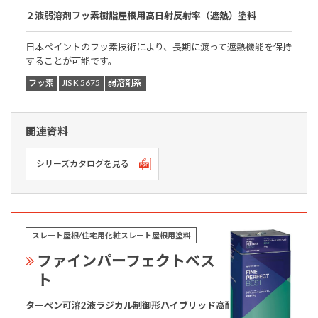
２液弱溶剤フッ素樹脂屋根用高日射反射率（遮熱）塗料
日本ペイントのフッ素技術により、長期に渡って遮熱機能を保持
することが可能です。
フッ素
JIS K 5675
弱溶剤系
関連資料
シリーズカタログを見る
スレート屋根/住宅用化粧スレート屋根用塗料
ファインパーフェクトベス
ト
ターペン可溶2液ラジカル制御形ハイブリッド高耐候屋根用塗料