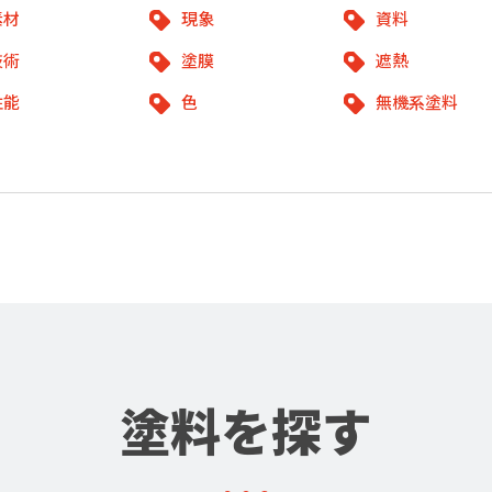
素材
現象
資料
技術
塗膜
遮熱
性能
色
無機系塗料
塗料を探す