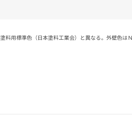
塗料に関する用語を調べることができます
ニッペマンとみん
製品特集
ご利用にあたって
個人情報の取扱
準色（日本塗料工業会）と異なる。外壁色はＮＤ（Nippon 
グランセラシリーズ
パーフェクトシ
プロテクトン
EMO
SUSTAINA SYSTEM
グリーンループB