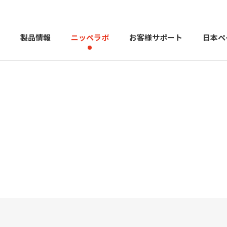
製品情報
ニッペラボ
お客様サポート
日本ペ
製品を探す
PERFECT Color Design
塗料・塗
販売店様向けサイト
トップメッセージ
よくある
会社
カラーコーディネーター戸建ておすすめ配色
塗料や塗装について幅広
建築用塗料
重防食用塗料
用語集
住まいの塗
お問い合わせ
採用情報
CSR