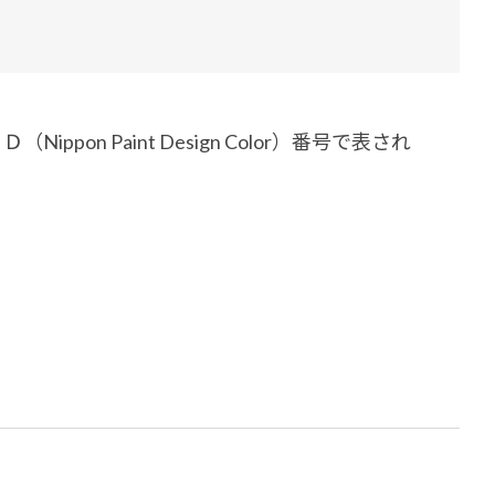
ダイヤモンドコート加盟施工店がお届けする
なのステキな家
品質重視の戸建て住宅システムはこちら
いについて
Paint Design Color）番号で表され
リーズ
THERMOEYE サーモアイ
ダンジオーラシステム
MK