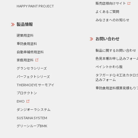
販売店様向けサイト
HAPPY PAINT PROJECT
よくあるご質問
みなさまへのお知らせ
製品情報
建築用塗料
お問い合わせ
重防食用塗料
製品に関するお問い合わせ
自動車補修用塗料
色見本帳お申し込みフォー
家庭用塗料
ペイントかわら版
グランセラシリーズ
タフガードQ-R工法カタロ
パーフェクトシリーズ
込みフォーム
THERMOEYE サーモアイ
重防食用塗料積算見積もり
プロテクトン
EMO
ダンジオーラシステム
SUSTAINA SYSTEM
グリーンループBMK