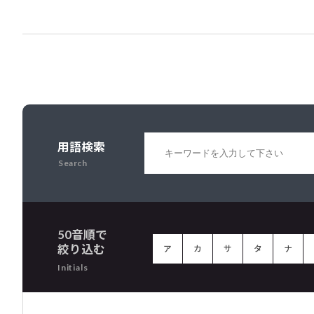
用語検索
Search
50音順で
絞り込む
ア
カ
サ
タ
ナ
Initials