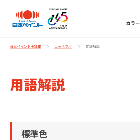
カラー
日本ペイントHOME
ニッペラボ
用語解説
日本ペイント
用語解説
に
お客様サポー
ニッペラボ
ついて
ト
塗装をする時、施工会社へお願いする時に
製品情報
知っておくべき塗料・塗装の基礎知識をご
日本ペイントグループの一員として、建築
お問い合わせにあたっては、まずは「よく
標準色
紹介します。
物や大型構造物用、自動車の補修塗装向け
あるご質問」をご参照ください。