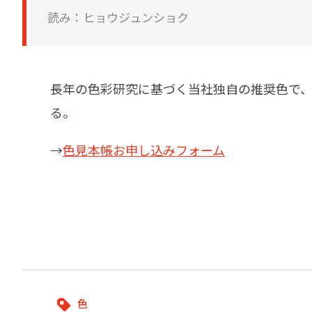
建築・重防食・自動車補修用の各分野で、
塗料の開発・製造および販売を展開。全国
読み：ヒョウジュンショク
幅広い製品ラインナップをご用意していま
のネットワークを通じて、卓越した塗料の
す。
意匠性とコーティング技術をご提供してま
いります。
長年の色彩研究に基づく当社独自の推奨色で、塗料用標
る。
→
色見本帳お申し込みフォーム
色