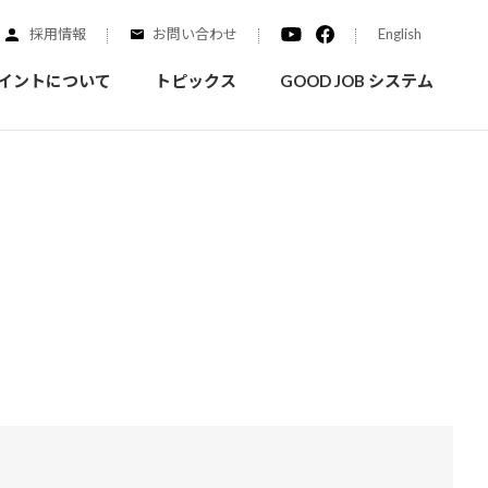
採用情報
お問い合わせ
English
イントについて
トピックス
GOOD JOB システム
装を学ぶ
実績紹介
ご質問
概要
みなさまへのお知らせ
拠点情報
く学ぶことができます
実際にどんな場所に塗られてるのか見てみましょう
家庭用塗料
自動車補修用塗料
ダイヤモンドコート
ニッペホームプロダクツの
替えガイド
ウェブサイトに移動します
活動