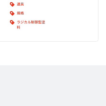
道具
規格
ラジカル制御型塗
料