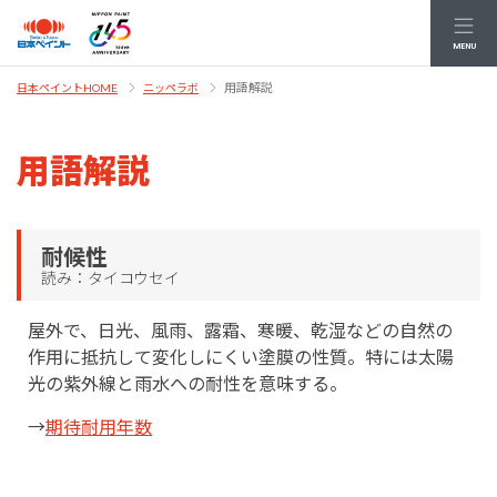
MENU
用語解説
日本ペイントHOME
ニッペラボ
用語解説
耐候性
読み：タイコウセイ
屋外で、日光、風雨、露霜、寒暖、乾湿などの自然の
作用に抵抗して変化しにくい塗膜の性質。特には太陽
光の紫外線と雨水への耐性を意味する。
→
期待耐用年数