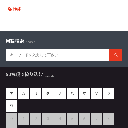
性能
用語検索
Search
50音順で
絞り込む
Initials
ア
カ
サ
タ
ナ
ハ
マ
ヤ
ラ
ワ
0
1
2
3
4
5
6
7
8