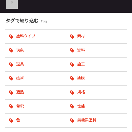
9
タグで
絞り込む
Tag
塗料タイプ
素材
現象
資料
道具
施工
技術
塗膜
遮熱
規格
希釈
性能
色
無機系塗料