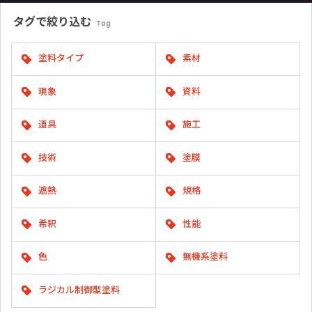
タグで
絞り込む
Tag
塗料タイプ
素材
現象
資料
道具
施工
技術
塗膜
遮熱
規格
希釈
性能
色
無機系塗料
ラジカル制御型塗料