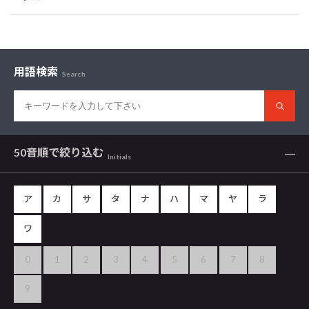
用語検索
Search
50音順で
絞り込む
Initials
ア
カ
サ
タ
ナ
ハ
マ
ヤ
ラ
ワ
0
1
2
3
4
5
6
7
8
9