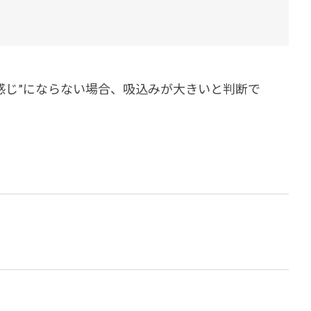
ダイヤモンドコート加盟施工店がお届けする
なのステキな家
品質重視の戸建て住宅システムはこちら
いについて
感じ”にならない場合、吸込みが大きいと判断で
リーズ
THERMOEYE サーモアイ
ダンジオーラシステム
MK