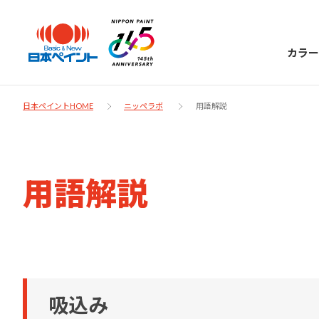
カラー
日本ペイントHOME
ニッペラボ
用語解説
日本ペイント
用語解説
に
お客様サポー
ニッペラボ
ついて
ト
塗装をする時、施工会社へお願いする時に
製品情報
知っておくべき塗料・塗装の基礎知識をご
日本ペイントグループの一員として、建築
お問い合わせにあたっては、まずは「よく
吸込み
紹介します。
物や大型構造物用、自動車の補修塗装向け
あるご質問」をご参照ください。