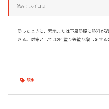
建築・重防食・自動車補修用の各分野で、
塗料の開発・製造および販売を展開。全国
読み：スイコミ
幅広い製品ラインナップをご用意していま
のネットワークを通じて、卓越した塗料の
す。
意匠性とコーティング技術をご提供してま
いります。
塗ったときに、素地または下層塗膜に塗料が過
きる。対策としては2回塗り等塗り増しをする
現象