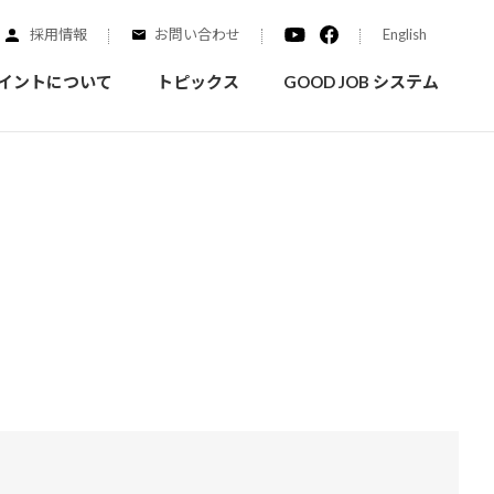
採用情報
お問い合わせ
English
イントについて
トピックス
GOOD JOB システム
装を学ぶ
実績紹介
ご質問
概要
みなさまへのお知らせ
拠点情報
く学ぶことができます
実際にどんな場所に塗られてるのか見てみましょう
家庭用塗料
自動車補修用塗料
ダイヤモンドコート
ニッペホームプロダクツの
替えガイド
ウェブサイトに移動します
活動