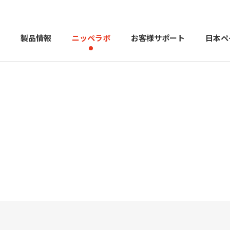
製品情報
ニッペラボ
お客様サポート
日本ペ
製品を探す
PERFECT Color Design
塗料・塗
販売店様向けサイト
トップメッセージ
よくある
会社
カラーコーディネーター戸建ておすすめ配色
塗料や塗装について幅広
建築用塗料
重防食用塗料
用語集
住まいの塗
お問い合わせ
採用情報
CSR