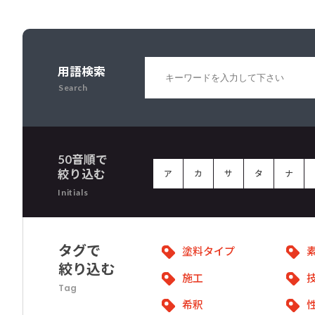
用語検索
Search
50音順で
絞り込む
ア
カ
サ
タ
ナ
Initials
タグで
塗料タイプ
絞り込む
施工
Tag
希釈