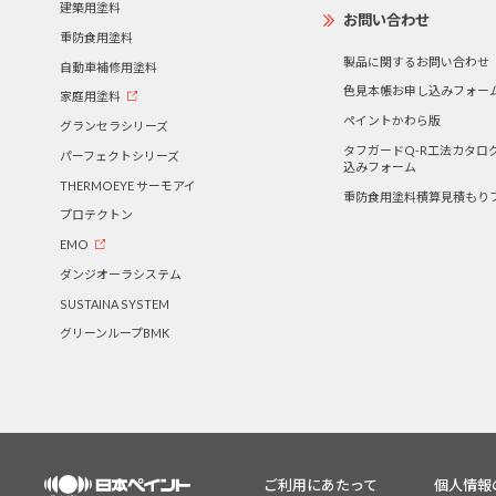
建築用塗料
お問い合わせ
重防食用塗料
製品に関するお問い合わせ
自動車補修用塗料
色見本帳お申し込みフォー
家庭用塗料
ペイントかわら版
グランセラシリーズ
タフガードQ-R工法カタロ
パーフェクトシリーズ
込みフォーム
THERMOEYE サーモアイ
重防食用塗料積算見積もり
プロテクトン
EMO
ダンジオーラシステム
SUSTAINA SYSTEM
グリーンループBMK
ご利用にあたって
個人情報