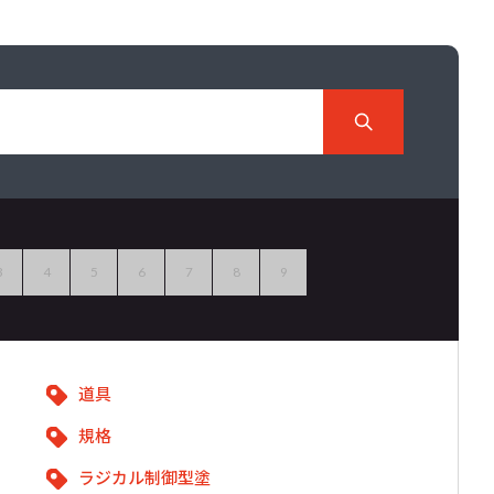
3
4
5
6
7
8
9
道具
規格
ラジカル制御型塗