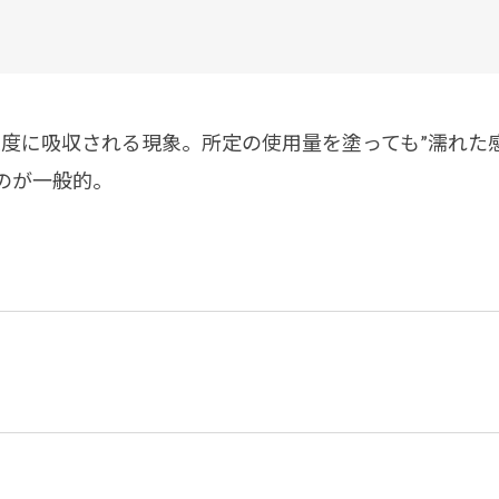
塗料に関する用語を調べることができます
ニッペマンとみん
製品特集
ご利用にあたって
個人情報の取扱
度に吸収される現象。所定の使用量を塗っても”濡れた
グランセラシリーズ
パーフェクトシ
のが一般的。
プロテクトン
EMO
SUSTAINA SYSTEM
グリーンループB