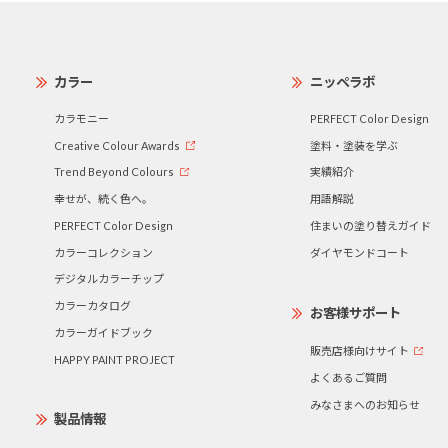
カラー
ニッペラボ
カラモニー
PERFECT Color Design
Creative Colour Awards
塗料・塗装を学ぶ
Trend Beyond Colours
実績紹介
幸せが、続く色へ。
用語解説
PERFECT Color Design
住まいの塗り替えガイド
カラーコレクション
ダイヤモンドコート
デジタルカラーチップ
カラーカタログ
お客様サポート
カラーガイドブック
販売店様向けサイト
HAPPY PAINT PROJECT
よくあるご質問
みなさまへのお知らせ
製品情報