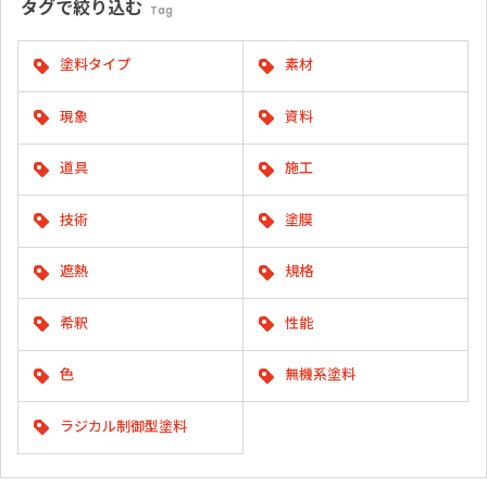
タグで
絞り込む
Tag
塗料タイプ
素材
現象
資料
道具
施工
技術
塗膜
遮熱
規格
希釈
性能
色
無機系塗料
ラジカル制御型塗料