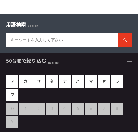
用語検索
Search
50音順で
絞り込む
Initials
ア
カ
サ
タ
ナ
ハ
マ
ヤ
ラ
ワ
0
1
2
3
4
5
6
7
8
9