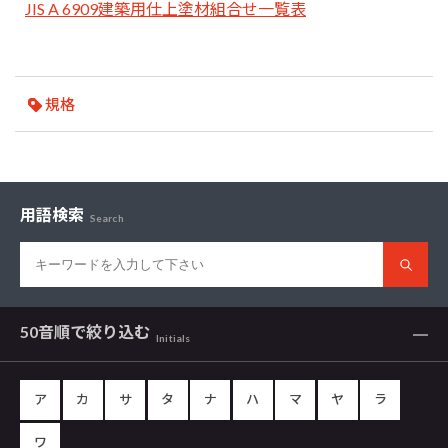
JIS A 6909建築用仕上塗材組合せ一覧表
規格
用語検索
Search
50音順で
絞り込む
Initials
ア
カ
サ
タ
ナ
ハ
マ
ヤ
ラ
ワ