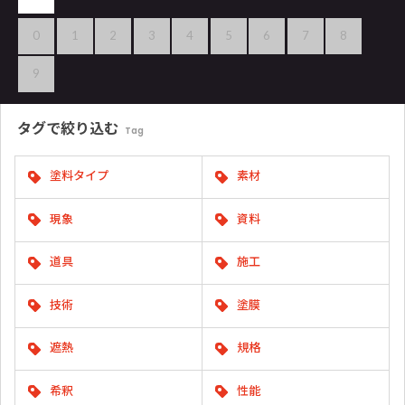
0
1
2
3
4
5
6
7
8
9
タグで
絞り込む
Tag
塗料タイプ
素材
現象
資料
道具
施工
技術
塗膜
遮熱
規格
希釈
性能