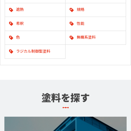
遮熱
規格
希釈
性能
色
無機系塗料
ラジカル制御型塗料
塗料を探す