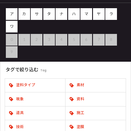
ア
カ
サ
タ
ナ
ハ
マ
ヤ
ラ
ワ
0
1
2
3
4
5
6
7
8
9
タグで
絞り込む
Tag
塗料タイプ
素材
現象
資料
道具
施工
技術
塗膜